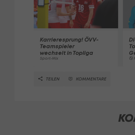
Karrieresprung! ÖVV-
Di
Teamspieler
T
wechselt in Topliga
G
Sport-Mix
F
TEILEN
KOMMENTARE
KO