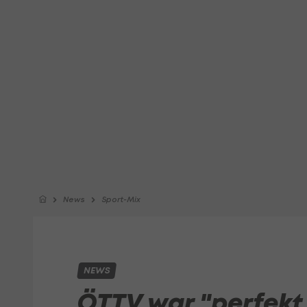
News
Sport-Mix
NEWS
ÖTTV war "perfekt 