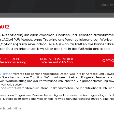
Foto: ©
hutz
le Akzeptieren] um allen Zwecken, Cookies und Diensten zuzustimme
 LAOLA1 PUR Modus, ohne Tracking uns Peronsalisierung von Werbung
n nach dem historischen EM-Finalsieg über Deutschlan
[Optionen] auch eine individuelle Auswahl zu treffen. Sie können Ihre
he Komponente hervor: "Wir waren mental auf ein lange
den Button links unten bzw. über den Link in der Fußzeile anpassen.
ten Ball gekämpft", analysiert Robert Gardos. "Wir sin
ZEPTIEREN
NUR NOTWENDIGE
OPTI
harov vermutlich zwei Punkte holen wird. Auf die
Personalisierung
Weiter mit PUR-Abo
eitet", meint Stefan Fegerl, der den entscheidenden
6
Partner
verarbeiten personenbezogene Daten, wie Ihre IP-Adresse und Browser-
e
:
Speichern von oder Zugriff auf Informationen auf einem Endgerät; Personalisi
von Werbeleistung und der Performance von Inhalten, Zielgruppenforschung sow
g von Angeboten
.
nnen unter Umständen auch
:
Genaue Standortdaten und Identifikation durch Sca
erwenden für gewisse Zwecke berechtigtes Interesse als Rechtsgrundlage für d
. Details dazu, sowie die Möglichkeit Ihr Widerspruchsrecht auszuüben, sind hie
r
chutzrichtlinie