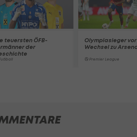
e teuersten ÖFB-
Olympiasieger vor
ormänner der
Wechsel zu Arsena
eschichte
ußball
Premier League
MMENTARE