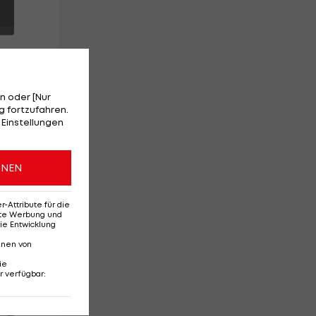
n oder [Nur
 fortzufahren.
d
 Einstellungen
s
d
ONEN
Attribute für die
erte Werbung und
ie Entwicklung
nnen von
ie
r verfügbar
:
Red-Bull-Rückkehr?
Ten