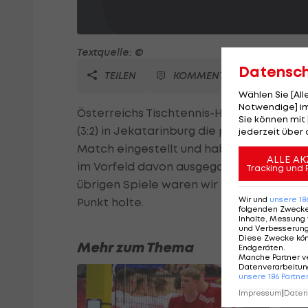
Textquelle: ©
Datensc
TEILEN
KOMMENTARE
Wählen Sie [Al
Notwendige] im
Österreichs Tischtennis-Herren streiche
Sie können mit 
(3:2) in Jekatarinburg die psychologisc
jederzeit über 
Match eingestellt und haben bis zum letz
ALLE AK
im Vorfeld davon ausgegangen, dass Ovtc
Tracking und 
übrigen Spiele waren wir perfekt vorber
Wir und
unsere
18
Punkt holte.
folgenden Zweck
Inhalte, Messung 
und Verbesserun
Diese Zwecke kö
Mehr zum Thema
Endgeräten
.
Manche Partner v
Datenverarbeitung
unsere
186
Partne
Impressum
|
Datens