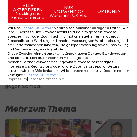
Niederlage gegen Japan endgültig rehabilitiert.
ALLE
NUR
AKZEPTIEREN
OPTIONEN
NOTWENDIGE
Tracking und
Die "Springboks" schlagen in Newcastle
Weiter mit PUR-Abo
Personalisierung
Schottland mit 34:16 und schieben sich in Gruppe B
Wir und
unsere
186
Partner
verarbeiten personenbezogene Daten, wie
an den Briten vorbei an die erste Position.
Ihre IP-Adresse und Browser-Attribute für die folgenden Zwecke
:
Speichern von oder Zugriff auf Informationen auf einem Endgerät;
Personalisierte Werbung und Inhalte, Messung von Werbeleistung und
Durch das 26:5 von Japan über Samoa sind
der Performance von Inhalten, Zielgruppenforschung sowie Entwicklung
und Verbesserung von Angeboten
.
Südafrika und Schottland rechnerisch noch nicht
Diese Zwecke können unter Umständen auch
:
Genaue Standortdaten
und Identifikation durch Scannen von Endgeräten
.
durch. Allerdings ist der Leader gegen das noch
Manche Partner verwenden für gewisse Zwecke berechtigtes
Interesse als Rechtsgrundlage für die Datenverarbeitung. Details
punktlose Schlusslicht USA am Mittwoch ebenso
dazu, sowie die Möglichkeit Ihr Widerspruchsrecht auszuüben, sind hier
verfügbar
:
unsere
186
Partner
klarer Favorit wie Schottland in einer Woche
Impressum
|
Datenschutzrichtlinie
gegen Samoa.
Mehr zum Thema