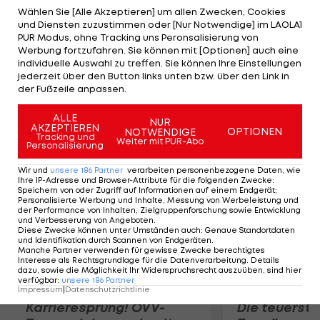
Platz landet der beste Basketballer der
Wählen Sie [Alle Akzeptieren] um allen Zwecken, Cookies
und Diensten zuzustimmen oder [Nur Notwendige] im LAOLA1
Gegenwart, LeBron James. Mit Maria Sharapova
PUR Modus, ohne Tracking uns Peronsalisierung von
als Vierte und Li Na als Achte landen zwei Frauen
Werbung fortzufahren. Sie können mit [Optionen] auch eine
individuelle Auswahl zu treffen. Sie können Ihre Einstellungen
in den Top Ten. Cristiano Ronaldo wird mit einem
jederzeit über den Button links unten bzw. über den Link in
Wert von 13 Mio. unmittelbar vor Lionel Messi als
der Fußzeile anpassen.
Neunter geführt.
ALLE
NUR
AKZEPTIEREN
OPTIONEN
NOTWENDIGE
Mehr zum Thema
Tracking und
Weiter mit PUR-Abo
Personalisierung
Wir und
unsere
186
Partner
verarbeiten personenbezogene Daten, wie
Ihre IP-Adresse und Browser-Attribute für die folgenden Zwecke
:
Speichern von oder Zugriff auf Informationen auf einem Endgerät;
Personalisierte Werbung und Inhalte, Messung von Werbeleistung und
der Performance von Inhalten, Zielgruppenforschung sowie Entwicklung
und Verbesserung von Angeboten
.
Diese Zwecke können unter Umständen auch
:
Genaue Standortdaten
und Identifikation durch Scannen von Endgeräten
.
Manche Partner verwenden für gewisse Zwecke berechtigtes
Interesse als Rechtsgrundlage für die Datenverarbeitung. Details
dazu, sowie die Möglichkeit Ihr Widerspruchsrecht auszuüben, sind hier
verfügbar
:
unsere
186
Partner
Impressum
|
Datenschutzrichtlinie
Karrieresprung! ÖVV-
Die teuerst