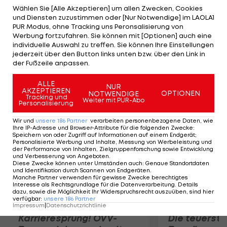
Verhältnissen zu kämpfen, verbessert sich aber
Wählen Sie [Alle Akzeptieren] um allen Zwecken, Cookies
und Diensten zuzustimmen oder [Nur Notwendige] im LAOLA1
mit einem Sieg zum Schluss auf Rang vier. Die
PUR Modus, ohne Tracking uns Peronsalisierung von
Briten Ben Saxton/Nicola Groves liegen in Front.
Werbung fortzufahren. Sie können mit [Optionen] auch eine
individuelle Auswahl zu treffen. Sie können Ihre Einstellungen
"Wir haben unser Ziel mit der Qualifikation für das
jederzeit über den Button links unten bzw. über den Link in
Medal-Race erreicht. Da ist durch die doppelten
der Fußzeile anpassen.
Punkte alles drin", sagt Frank.
ALLE
NUR
AKZEPTIEREN
OPTIONEN
NOTWENDIGE
Mehr zum Thema
Tracking und
Weiter mit PUR-Abo
Personalisierung
Wir und
unsere
186
Partner
verarbeiten personenbezogene Daten, wie
Ihre IP-Adresse und Browser-Attribute für die folgenden Zwecke
:
Speichern von oder Zugriff auf Informationen auf einem Endgerät;
Personalisierte Werbung und Inhalte, Messung von Werbeleistung und
der Performance von Inhalten, Zielgruppenforschung sowie Entwicklung
und Verbesserung von Angeboten
.
Diese Zwecke können unter Umständen auch
:
Genaue Standortdaten
und Identifikation durch Scannen von Endgeräten
.
Manche Partner verwenden für gewisse Zwecke berechtigtes
Interesse als Rechtsgrundlage für die Datenverarbeitung. Details
dazu, sowie die Möglichkeit Ihr Widerspruchsrecht auszuüben, sind hier
verfügbar
:
unsere
186
Partner
Impressum
|
Datenschutzrichtlinie
Karrieresprung! ÖVV-
Die teuerst