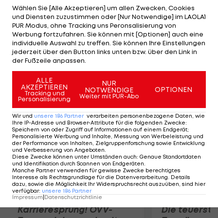
hätte wesentlich schlimmer kommen können",
Wählen Sie [Alle Akzeptieren] um allen Zwecken, Cookies
und Diensten zuzustimmen oder [Nur Notwendige] im LAOLA1
sagt Delle Karth nach einer aufgrund der
PUR Modus, ohne Tracking uns Peronsalisierung von
schwierigen Windverhältnisse anstrengenden
Werbung fortzufahren. Sie können mit [Optionen] auch eine
individuelle Auswahl zu treffen. Sie können Ihre Einstellungen
Woche. Benjamin Bildstein/David Hussl beenden
jederzeit über den Button links unten bzw. über den Link in
ihre erste EM auf Position 23. Gold geht an die
der Fußzeile anpassen.
Briten Dylan Fletcher/Alain Sign.
ALLE
NUR
AKZEPTIEREN
OPTIONEN
NOTWENDIGE
Mehr zum Thema
Tracking und
Weiter mit PUR-Abo
Personalisierung
Wir und
unsere
186
Partner
verarbeiten personenbezogene Daten, wie
Ihre IP-Adresse und Browser-Attribute für die folgenden Zwecke
:
Speichern von oder Zugriff auf Informationen auf einem Endgerät;
Personalisierte Werbung und Inhalte, Messung von Werbeleistung und
der Performance von Inhalten, Zielgruppenforschung sowie Entwicklung
und Verbesserung von Angeboten
.
Diese Zwecke können unter Umständen auch
:
Genaue Standortdaten
und Identifikation durch Scannen von Endgeräten
.
Manche Partner verwenden für gewisse Zwecke berechtigtes
Interesse als Rechtsgrundlage für die Datenverarbeitung. Details
dazu, sowie die Möglichkeit Ihr Widerspruchsrecht auszuüben, sind hier
verfügbar
:
unsere
186
Partner
Impressum
|
Datenschutzrichtlinie
Karrieresprung! ÖVV-
Die teuerst