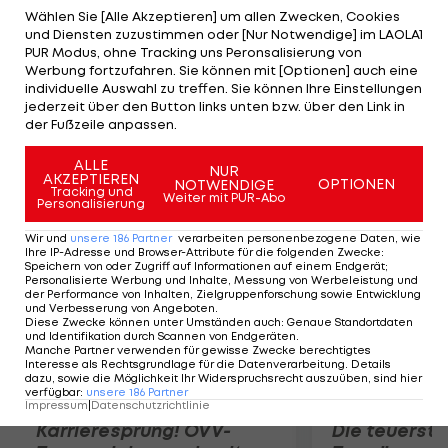
auf. Franklin gewann zuvor bereits über die lange
Wählen Sie [Alle Akzeptieren] um allen Zwecken, Cookies
und Diensten zuzustimmen oder [Nur Notwendige] im LAOLA1
Rücken-Distanz in JWBZ. Über 400 Meter Kraul
PUR Modus, ohne Tracking uns Peronsalisierung von
setzt sich Katie Ledecky durch. Breeja Larson ist
Werbung fortzufahren. Sie können mit [Optionen] auch eine
individuelle Auswahl zu treffen. Sie können Ihre Einstellungen
über 100 Meter Brust nicht zu schlagen. Bei den
jederzeit über den Button links unten bzw. über den Link in
Herren siegt David Plummer über 50 Meter
der Fußzeile anpassen.
Rücken.
ALLE
NUR
AKZEPTIEREN
OPTIONEN
NOTWENDIGE
Mehr zum Thema
Tracking und
Weiter mit PUR-Abo
Personalisierung
Wir und
unsere
186
Partner
verarbeiten personenbezogene Daten, wie
Ihre IP-Adresse und Browser-Attribute für die folgenden Zwecke
:
Speichern von oder Zugriff auf Informationen auf einem Endgerät;
Personalisierte Werbung und Inhalte, Messung von Werbeleistung und
der Performance von Inhalten, Zielgruppenforschung sowie Entwicklung
und Verbesserung von Angeboten
.
Diese Zwecke können unter Umständen auch
:
Genaue Standortdaten
und Identifikation durch Scannen von Endgeräten
.
Manche Partner verwenden für gewisse Zwecke berechtigtes
Interesse als Rechtsgrundlage für die Datenverarbeitung. Details
dazu, sowie die Möglichkeit Ihr Widerspruchsrecht auszuüben, sind hier
verfügbar
:
unsere
186
Partner
Impressum
|
Datenschutzrichtlinie
Karrieresprung! ÖVV-
Die teuerst