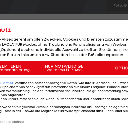
Foto: ©
hutz
le Akzeptieren] um allen Zwecken, Cookies und Diensten zuzustimme
 LAOLA1 PUR Modus, ohne Tracking uns Peronsalisierung von Werbung
s Ruderverband. Michaela Taupe-Traer gewinnt den
[Optionen] auch eine individuelle Auswahl zu treffen. Sie können Ihre
icht-olympischen Leichtgewichts-Einer souverän mit
den Button links unten bzw. über den Link in der Fußzeile anpassen.
che Leonie Pless. Neben dem Triumph der EM-Zweiten
ZEPTIEREN
NUR NOTWENDIGE
OPTI
rd und Paul Sieber im LG-Zweier sowie der LG-Vierer
Personalisierung
Weiter mit PUR-Abo
 Am Ende verbucht der ÖRV zehn Weltcup-Punkte, mehr
6
Partner
verarbeiten personenbezogene Daten, wie Ihre IP-Adresse und Browser-
(9).
e
:
Speichern von oder Zugriff auf Informationen auf einem Endgerät; Personalisi
von Werbeleistung und der Performance von Inhalten, Zielgruppenforschung sow
g von Angeboten
.
nnen unter Umständen auch
:
Genaue Standortdaten und Identifikation durch Sca
erwenden für gewisse Zwecke berechtigtes Interesse als Rechtsgrundlage für d
. Details dazu, sowie die Möglichkeit Ihr Widerspruchsrecht auszuüben, sind hie
r
chutzrichtlinie