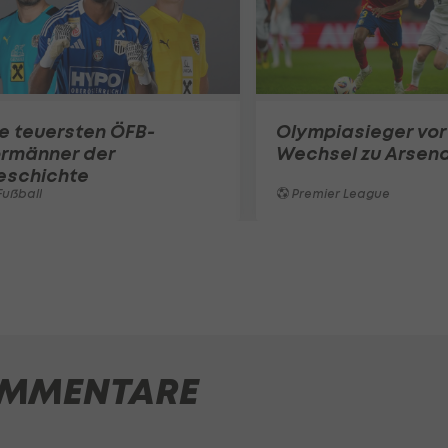
e teuersten ÖFB-
Olympiasieger vor
ormänner der
Wechsel zu Arsena
eschichte
ußball
Premier League
MMENTARE