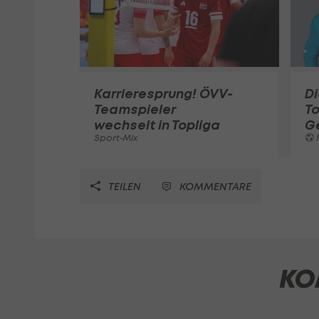
Karrieresprung! ÖVV-
Di
Teamspieler
T
wechselt in Topliga
G
Sport-Mix
F
TEILEN
KOMMENTARE
KO