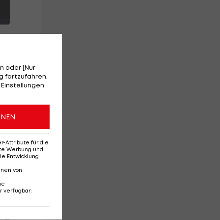
n oder [Nur
 fortzufahren.
 Einstellungen
ONEN
Attribute für die
erte Werbung und
ie Entwicklung
nnen von
ie
r verfügbar
:
Red-Bull-Rückkehr?
Ten