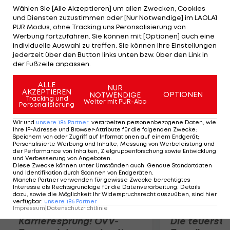
werden diese Flüchtlinge bei den Olympischen
Wählen Sie [Alle Akzeptieren] um allen Zwecken, Cookies
und Diensten zuzustimmen oder [Nur Notwendige] im LAOLA1
Spielen mit der Olympischen Flagge und der
PUR Modus, ohne Tracking uns Peronsalisierung von
Olympischen Hymne willkommen geheißen",
Werbung fortzufahren. Sie können mit [Optionen] auch eine
individuelle Auswahl zu treffen. Sie können Ihre Einstellungen
erklärt IOC-Präsident Thomas Bach in New York.
jederzeit über den Button links unten bzw. über den Link in
Für das Vorhaben wurde laut dem Deutschen ein
der Fußzeile anpassen.
zwei Millionen Dollar schwerer Fonds eingerichtet.
ALLE
NUR
AKZEPTIEREN
OPTIONEN
NOTWENDIGE
Mehr zum Thema
Tracking und
Weiter mit PUR-Abo
Personalisierung
Wir und
unsere
186
Partner
verarbeiten personenbezogene Daten, wie
Ihre IP-Adresse und Browser-Attribute für die folgenden Zwecke
:
Speichern von oder Zugriff auf Informationen auf einem Endgerät;
Personalisierte Werbung und Inhalte, Messung von Werbeleistung und
der Performance von Inhalten, Zielgruppenforschung sowie Entwicklung
und Verbesserung von Angeboten
.
Diese Zwecke können unter Umständen auch
:
Genaue Standortdaten
und Identifikation durch Scannen von Endgeräten
.
Manche Partner verwenden für gewisse Zwecke berechtigtes
Interesse als Rechtsgrundlage für die Datenverarbeitung. Details
dazu, sowie die Möglichkeit Ihr Widerspruchsrecht auszuüben, sind hier
verfügbar
:
unsere
186
Partner
Impressum
|
Datenschutzrichtlinie
Karrieresprung! ÖVV-
Die teuerst