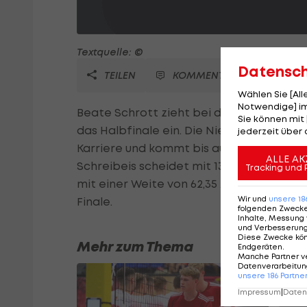
Textquelle: ©
Datensc
TEILEN
KOMMENTARE
Wählen Sie [Al
Notwendige] im
Beate Schrott zieht bei der Leichtathleti
Sie können mit 
das Halbfinale ein. Die Niederösterreiche
jederzeit über 
Karriere und kommt bis auf 3/100 Sekund
ALLE AK
Schreibeis scheidet mit 13,39 als 22. aus
Tracking und 
mit einer Weite von 62,35 Metern Rang zw
Wir und
unsere
18
Finale.
folgenden Zweck
Inhalte, Messung 
und Verbesserun
Diese Zwecke kö
Mehr zum Thema
Endgeräten
.
Manche Partner v
Datenverarbeitung
unsere
186
Partne
Impressum
|
Datens