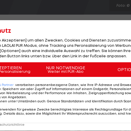
Foto: ©
hutz
le Akzeptieren] um allen Zwecken, Cookies und Diensten zuzustimme
 LAOLA1 PUR Modus, ohne Tracking uns Peronsalisierung von Werbung
k-EM in Helsinki mit der viertschnellsten Vorlauf-Zeit i
[Optionen] auch eine individuelle Auswahl zu treffen. Sie können Ihre
rin läuft mit 12,98 Sekunden die zweitschnellste Zeit ih
den Button links unten bzw. über den Link in der Fußzeile anpassen.
en an den von ihr gehaltenen ÖLV-Rekord heran. Victo
ZEPTIEREN
NUR NOTWENDIGE
OPTI
. Diskuswerfer Gerhard Mayer belegt in der Qualifikatio
Personalisierung
Weiter mit PUR-Abo
ölf und schafft damit erstmals den Sprung in ein EM-
6
Partner
verarbeiten personenbezogene Daten, wie Ihre IP-Adresse und Browser-
e
:
Speichern von oder Zugriff auf Informationen auf einem Endgerät; Personalisi
von Werbeleistung und der Performance von Inhalten, Zielgruppenforschung sow
g von Angeboten
.
nnen unter Umständen auch
:
Genaue Standortdaten und Identifikation durch Sca
erwenden für gewisse Zwecke berechtigtes Interesse als Rechtsgrundlage für d
. Details dazu, sowie die Möglichkeit Ihr Widerspruchsrecht auszuüben, sind hie
r
chutzrichtlinie