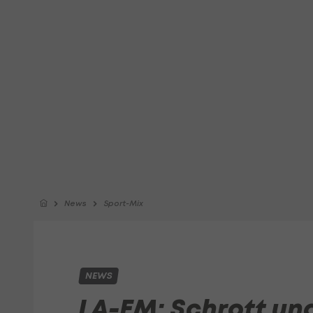
News
Sport-Mix
NEWS
LA-EM: Schrott un