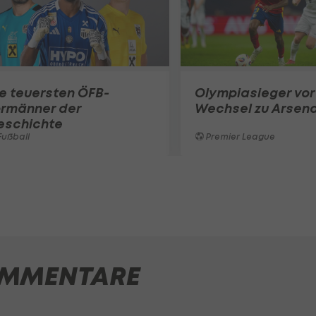
e teuersten ÖFB-
Olympiasieger vor
ormänner der
Wechsel zu Arsena
eschichte
ußball
Premier League
MMENTARE