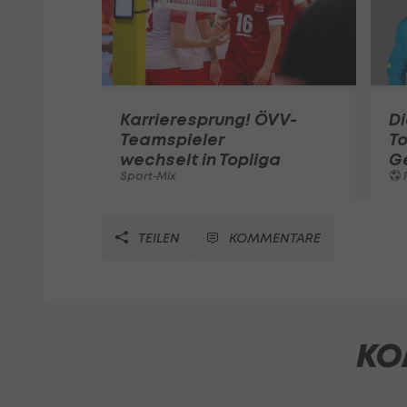
Karrieresprung! ÖVV-
Di
Teamspieler
T
wechselt in Topliga
G
Sport-Mix
F
TEILEN
KOMMENTARE
KO