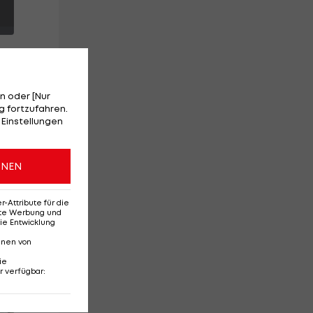
n oder [Nur
 fortzufahren.
n
 Einstellungen
rer
ria
ONEN
n
Attribute für die
erte Werbung und
ie Entwicklung
nnen von
ie
r verfügbar
:
Red-Bull-Rückkehr?
Ten