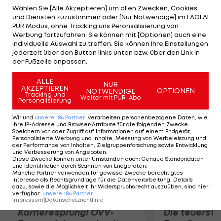
Ausscheidung der US-Athleten das 100m-Finale in
Wählen Sie [Alle Akzeptieren] um allen Zwecken, Cookies
und Diensten zuzustimmen oder [Nur Notwendige] im LAOLA1
9,80 Sekunden für sich entschieden. 2012 ist Gatlin
PUR Modus, ohne Tracking uns Peronsalisierung von
über diese Distanz noch ungeschlagen. Die
Werbung fortzufahren. Sie können mit [Optionen] auch eine
individuelle Auswahl zu treffen. Sie können Ihre Einstellungen
Organisatoren des Gugl-Meetings hoffen, dass der
jederzeit über den Button links unten bzw. über den Link in
Stadionrekord des Nigerianers Davidson Ezinwa
der Fußzeile anpassen.
(9,94s, 1994) unterboten wird.
ALLE
NUR
AKZEPTIEREN
OPTIONEN
NOTWENDIGE
Mehr zum Thema
Tracking und
Weiter mit PUR-Abo
Personalisierung
Wir und
unsere
186
Partner
verarbeiten personenbezogene Daten, wie
Ihre IP-Adresse und Browser-Attribute für die folgenden Zwecke
:
Speichern von oder Zugriff auf Informationen auf einem Endgerät;
Personalisierte Werbung und Inhalte, Messung von Werbeleistung und
der Performance von Inhalten, Zielgruppenforschung sowie Entwicklung
und Verbesserung von Angeboten
.
Diese Zwecke können unter Umständen auch
:
Genaue Standortdaten
und Identifikation durch Scannen von Endgeräten
.
Manche Partner verwenden für gewisse Zwecke berechtigtes
Interesse als Rechtsgrundlage für die Datenverarbeitung. Details
dazu, sowie die Möglichkeit Ihr Widerspruchsrecht auszuüben, sind hier
verfügbar
:
unsere
186
Partner
Impressum
|
Datenschutzrichtlinie
Karrieresprung! ÖVV-
Die teuerst