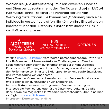
zugesprochen. Wegen der Doping-Disqualifikation
Wählen Sie [Alle Akzeptieren] um allen Zwecken, Cookies
und Diensten zuzustimmen oder [Nur Notwendige] im LAOLA1
von Aserbaidschans Hammerwerfer bekommt
PUR Modus, ohne Tracking uns Peronsalisierung von
ÖLV-Starter Benjamin Siart einen Zähler mehr,
Werbung fortzufahren. Sie können mit [Optionen] auch eine
individuelle Auswahl zu treffen. Sie können Ihre Einstellungen
wodurch sich Österreich in der Endabrechnung
jederzeit über den Button links unten bzw. über den Link in
des Team-Europacups der vierten Leistungsstufe
der Fußzeile anpassen.
an der Slowakei vorbeischiebt.
ALLE
NUR
AKZEPTIEREN
OPTIONEN
NOTWENDIGE
Mehr zum Thema
Tracking und
Weiter mit PUR-Abo
Personalisierung
Wir und
unsere
186
Partner
verarbeiten personenbezogene Daten, wie
Ihre IP-Adresse und Browser-Attribute für die folgenden Zwecke
:
Speichern von oder Zugriff auf Informationen auf einem Endgerät;
Personalisierte Werbung und Inhalte, Messung von Werbeleistung und
der Performance von Inhalten, Zielgruppenforschung sowie Entwicklung
und Verbesserung von Angeboten
.
Diese Zwecke können unter Umständen auch
:
Genaue Standortdaten
und Identifikation durch Scannen von Endgeräten
.
Manche Partner verwenden für gewisse Zwecke berechtigtes
Interesse als Rechtsgrundlage für die Datenverarbeitung. Details
dazu, sowie die Möglichkeit Ihr Widerspruchsrecht auszuüben, sind hier
verfügbar
:
unsere
186
Partner
Impressum
|
Datenschutzrichtlinie
Karrieresprung! ÖVV-
Die teuerst