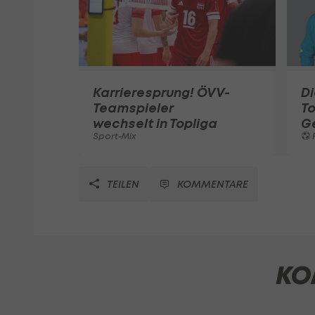
Karrieresprung! ÖVV-
Di
Teamspieler
T
wechselt in Topliga
G
Sport-Mix
F
TEILEN
KOMMENTARE
KO