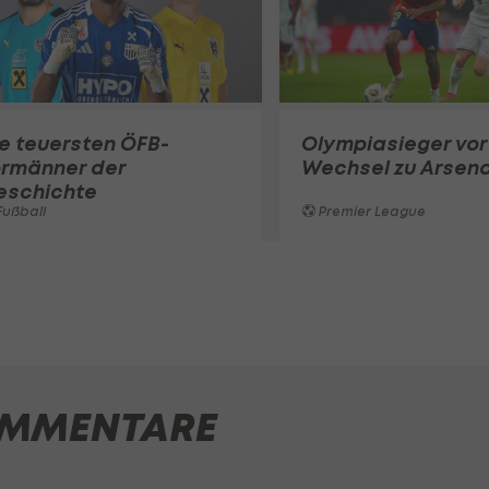
e teuersten ÖFB-
Olympiasieger vor
ormänner der
Wechsel zu Arsena
eschichte
ußball
Premier League
MMENTARE