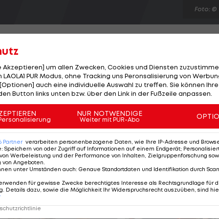
Foto: ©
hutz
le Akzeptieren] um allen Zwecken, Cookies und Diensten zuzustimme
 LAOLA1 PUR Modus, ohne Tracking uns Peronsalisierung von Werbung
tathletik zieht seine Kreise und befeuert die
[Optionen] auch eine individuelle Auswahl zu treffen. Sie können Ihre
bei den Trials positiv getesteten Sportlern befinden
den Button links unten bzw. über den Link in der Fußzeile anpassen.
 beteuert zumindest dessen Manager. Britische Medien
ZEPTIEREN
NUR NOTWENDIGE
OPTI
offen sein soll. Der 27-Jährige hat am Samstag in Mad
Personalisierung
Weiter mit PUR-Abo
ückenwind gewonnen. Asafa Powell und Sherone Simpson
6
Partner
verarbeiten personenbezogene Daten, wie Ihre IP-Adresse und Browser-
e
:
Speichern von oder Zugriff auf Informationen auf einem Endgerät; Personalisi
von Werbeleistung und der Performance von Inhalten, Zielgruppenforschung sow
g von Angeboten
.
nnen unter Umständen auch
:
Genaue Standortdaten und Identifikation durch Sca
erwenden für gewisse Zwecke berechtigtes Interesse als Rechtsgrundlage für d
. Details dazu, sowie die Möglichkeit Ihr Widerspruchsrecht auszuüben, sind hie
r
chutzrichtlinie