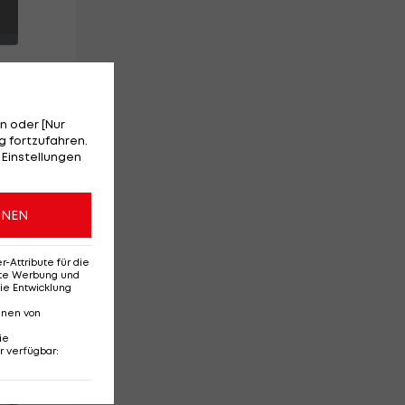
n oder [Nur
 fortzufahren.
 Einstellungen
ONEN
rid
Attribute für die
erte Werbung und
ie Entwicklung
nnen von
ie
r verfügbar
:
Red-Bull-Rückkehr?
Ten