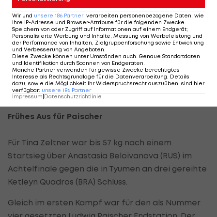
geworfen hatte.
Wir und
unsere
186
Partner
verarbeiten personenbezogene Daten, wie
Ihre IP-Adresse und Browser-Attribute für die folgenden Zwecke
:
“Für mich war wichtig, dass ich gleich mit einem
Speichern von oder Zugriff auf Informationen auf einem Endgerät;
Personalisierte Werbung und Inhalte, Messung von Werbeleistung und
guten Kampf in das Turnier gekommen bin,
der Performance von Inhalten, Zielgruppenforschung sowie Entwicklung
und Verbesserung von Angeboten
.
danach habe ich viel befreiter gekämpft. Das hat
Diese Zwecke können unter Umständen auch
:
Genaue Standortdaten
und Identifikation durch Scannen von Endgeräten
.
sicherlich auch mit der Arbeit mit meinem
Manche Partner verwenden für gewisse Zwecke berechtigtes
Interesse als Rechtsgrundlage für die Datenverarbeitung. Details
Mental-Coach Tom Tschernitschek zu Tun”, meinte
dazu, sowie die Möglichkeit Ihr Widerspruchsrecht auszuüben, sind hier
verfügbar
:
unsere
186
Partner
Drexler.
Impressum
|
Datenschutzrichtlinie
Frühes Aus für Paischer
Für Tina Zeltner war bis 57 kg nach einem
Startsieg über Anastasia Beloivanova (RUS) im
Achtelfinale gegen die in Tyumen an drei gereihte
Ketleyn Quadros (BRA) Schluss.
Gleich im ersten Kampf war für den als Nummer
vier gesetzten Ludwig Paischer Endstation. Der