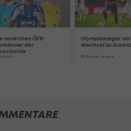
e teuersten ÖFB-
Olympiasieger vor
ormänner der
Wechsel zu Arsena
eschichte
ußball
Premier League
MMENTARE