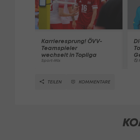
Karrieresprung! ÖVV-
Di
Teamspieler
T
wechselt in Topliga
G
Sport-Mix
F
TEILEN
KOMMENTARE
KO