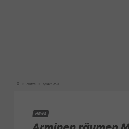
News
Sport-Mix
NEWS
Arminen räumen Me