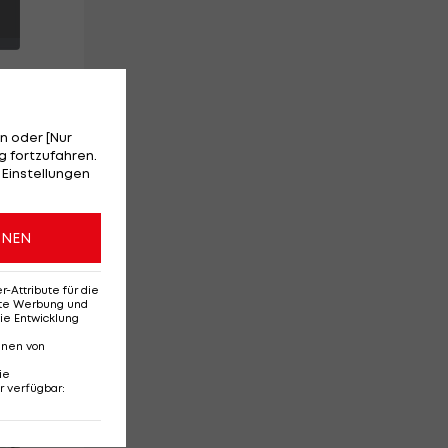
n oder [Nur
 fortzufahren.
 Einstellungen
ch
ONEN
j
Attribute für die
erte Werbung und
ie Entwicklung
nnen von
ie
r verfügbar
:
Red-Bull-Rückkehr?
Ten