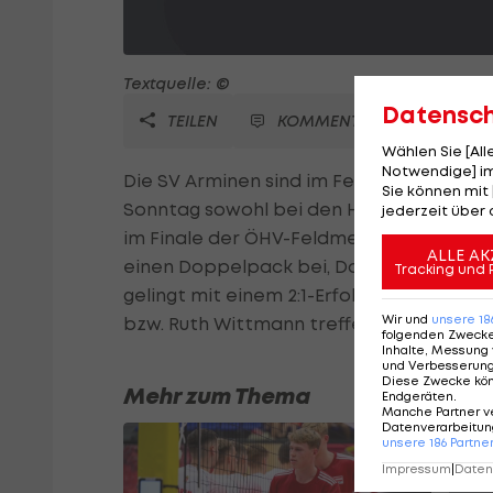
Textquelle: ©
Datensc
TEILEN
KOMMENTARE
Wählen Sie [Al
Notwendige] im
Die SV Arminen sind im Feld-Hockey weit
Sie können mit 
Sonntag sowohl bei den Herren als auch 
jederzeit über 
im Finale der ÖHV-Feldmeisterschaft gege
ALLE AK
einen Doppelpack bei, Dominic Uher und
Tracking und 
gelingt mit einem 2:1-Erfolg gegen AHTC s
Wir und
unsere
18
bzw. Ruth Wittmann treffen.
folgenden Zweck
Inhalte, Messung 
und Verbesserun
Diese Zwecke kö
Mehr zum Thema
Endgeräten
.
Manche Partner v
Datenverarbeitung
unsere
186
Partne
Impressum
|
Datens