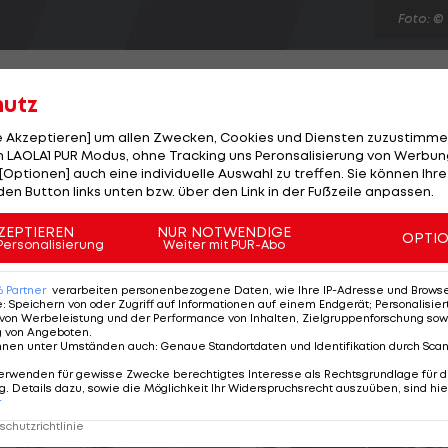
Foto: ©
hutz
le Akzeptieren] um allen Zwecken, Cookies und Diensten zuzustimme
 LAOLA1 PUR Modus, ohne Tracking uns Peronsalisierung von Werbung
erhin das Maß aller Dinge. Die Wiener holen sich am
[Optionen] auch eine individuelle Auswahl zu treffen. Sie können Ihre
bei den Damen den Meistertitel. Die Herren setzen si
den Button links unten bzw. über den Link in der Fußzeile anpassen.
n WAC klar mit 4:0 (2:0) durch. Alexander Bele steuert
ZEPTIEREN
NUR NOTWENDIGE
OPTI
 Andreas Wellan runden den Erfolg ab. Den Damen
Personalisierung
Weiter mit PUR-Abo
ogar die Titelverteidigung. Monika Specjal, Paulina Oka
6
Partner
verarbeiten personenbezogene Daten, wie Ihre IP-Adresse und Browser-
e
:
Speichern von oder Zugriff auf Informationen auf einem Endgerät; Personalisi
von Werbeleistung und der Performance von Inhalten, Zielgruppenforschung sow
g von Angeboten
.
nnen unter Umständen auch
:
Genaue Standortdaten und Identifikation durch Sca
erwenden für gewisse Zwecke berechtigtes Interesse als Rechtsgrundlage für d
. Details dazu, sowie die Möglichkeit Ihr Widerspruchsrecht auszuüben, sind hie
r
chutzrichtlinie