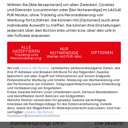
Nationen Europas auf. Im Finale setzt sich die rot-
Wählen Sie [Alle Akzeptieren] um allen Zwecken, Cookies
und Diensten zuzustimmen oder [Nur Notwendige] im LAOLA1
weiß-rote Auswahl am Samstagabend gegen
PUR Modus, ohne Tracking uns Peronsalisierung von
Polen mit 4:2 durch. Die Damen-Mannschaft des
Werbung fortzufahren. Sie können mit [Optionen] auch eine
individuelle Auswahl zu treffen. Sie können Ihre Einstellungen
ÖHV muss sich in Alexin (Russland) hingegen mit
jederzeit über den Button links unten bzw. über den Link in
dem letzten Platz begnügen und steigt daher in
der Fußzeile anpassen.
die C-Division ab.
ALLE
NUR
AKZEPTIEREN
OPTIONEN
NOTWENDIGE
Mehr zum Thema
Tracking und
Weiter mit PUR-Abo
Personalisierung
Wir und
unsere
186
Partner
verarbeiten personenbezogene Daten, wie
Ihre IP-Adresse und Browser-Attribute für die folgenden Zwecke
:
Speichern von oder Zugriff auf Informationen auf einem Endgerät;
Personalisierte Werbung und Inhalte, Messung von Werbeleistung und
der Performance von Inhalten, Zielgruppenforschung sowie Entwicklung
und Verbesserung von Angeboten
.
Diese Zwecke können unter Umständen auch
:
Genaue Standortdaten
und Identifikation durch Scannen von Endgeräten
.
Manche Partner verwenden für gewisse Zwecke berechtigtes
Interesse als Rechtsgrundlage für die Datenverarbeitung. Details
dazu, sowie die Möglichkeit Ihr Widerspruchsrecht auszuüben, sind hier
verfügbar
:
unsere
186
Partner
Impressum
|
Datenschutzrichtlinie
Karrieresprung! ÖVV-
Die teuerst