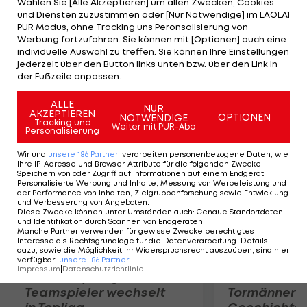
Wählen Sie [Alle Akzeptieren] um allen Zwecken, Cookies
Runde. Klitschko dominiert den US-Amerikaner
und Diensten zuzustimmen oder [Nur Notwendige] im LAOLA1
vom ersten Gong weg und schlägt ihn bereits im
PUR Modus, ohne Tracking uns Peronsalisierung von
Werbung fortzufahren. Sie können mit [Optionen] auch eine
fünften Durchgang erstmals zu Boden. Schon 2008
individuelle Auswahl zu treffen. Sie können Ihre Einstellungen
hatte der 36-Jährige, der seinen 58. Profi-Sieg
jederzeit über den Button links unten bzw. über den Link in
der Fußzeile anpassen.
feiert, Thompson auf die Bretter geschickt.
ALLE
NUR
AKZEPTIEREN
Mehr zum Thema
OPTIONEN
NOTWENDIGE
Tracking und
Weiter mit PUR-Abo
Personalisierung
Wir und
unsere
186
Partner
verarbeiten personenbezogene Daten, wie
Ihre IP-Adresse und Browser-Attribute für die folgenden Zwecke
:
Speichern von oder Zugriff auf Informationen auf einem Endgerät;
Personalisierte Werbung und Inhalte, Messung von Werbeleistung und
der Performance von Inhalten, Zielgruppenforschung sowie Entwicklung
und Verbesserung von Angeboten
.
Diese Zwecke können unter Umständen auch
:
Genaue Standortdaten
und Identifikation durch Scannen von Endgeräten
.
Manche Partner verwenden für gewisse Zwecke berechtigtes
Interesse als Rechtsgrundlage für die Datenverarbeitung. Details
dazu, sowie die Möglichkeit Ihr Widerspruchsrecht auszuüben, sind hier
verfügbar
:
unsere
186
Partner
Impressum
|
Datenschutzrichtlinie
Karrieresprung! ÖVV-
Die teuerst
Teamspieler wechselt
Tormänner d