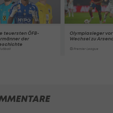
e teuersten ÖFB-
Olympiasieger vor
ormänner der
Wechsel zu Arsena
eschichte
ußball
Premier League
MMENTARE