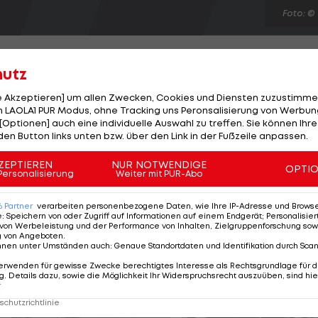
Foto: ©
hutz
le Akzeptieren] um allen Zwecken, Cookies und Diensten zuzustimme
 LAOLA1 PUR Modus, ohne Tracking uns Peronsalisierung von Werbung
ngt in Myakinino bei Moskau den Polen Andrzej
[Optionen] auch eine individuelle Auswahl zu treffen. Sie können Ihre
itten Runde. Damit räumt der Russe das letzte Hindern
den Button links unten bzw. über den Link in der Fußzeile anpassen.
hko aus dem Weg und macht das Duell der beiden
ZEPTIEREN
NUR NOTWENDIGE
OPTI
ich mir das vorgestellt hatte. Zunächst habe ich mich
Personalisierung
Weiter mit PUR-Abo
platzte der Knoten", beschreibt der 33-Jährige, der n
6
Partner
verarbeiten personenbezogene Daten, wie Ihre IP-Adresse und Browser-
ieg.
e
:
Speichern von oder Zugriff auf Informationen auf einem Endgerät; Personalisi
von Werbeleistung und der Performance von Inhalten, Zielgruppenforschung sow
g von Angeboten
.
nnen unter Umständen auch
:
Genaue Standortdaten und Identifikation durch Sca
erwenden für gewisse Zwecke berechtigtes Interesse als Rechtsgrundlage für d
. Details dazu, sowie die Möglichkeit Ihr Widerspruchsrecht auszuüben, sind hie
r
chutzrichtlinie