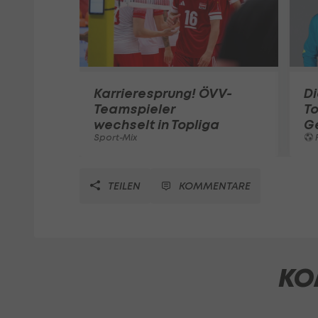
Karrieresprung! ÖVV-
Di
Teamspieler
T
wechselt in Topliga
G
Sport-Mix
F
TEILEN
KOMMENTARE
KO