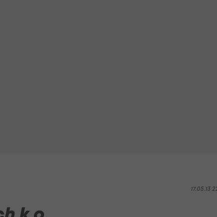
17.05.13 2
h k.o.