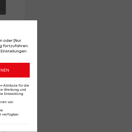
n oder [Nur
 fortzufahren.
 Einstellungen
is
ONEN
un
Attribute für die
erte Werbung und
ie Entwicklung
nnen von
ie
r verfügbar
:
Red-Bull-Rückkehr?
Ten