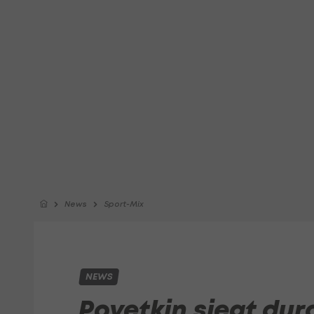
News
Sport-Mix
NEWS
Povetkin siegt durc