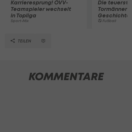
Karrieresprung! ÖVV-
Die teuerst
Teamspieler wechselt
Tormänner d
in Topliga
Geschichte
Sport-Mix
Fußball
TEILEN
KOMMENTARE