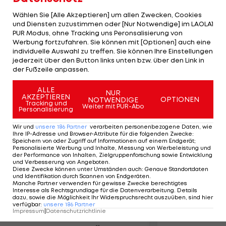
Herausforderer Odlanier Solis (CUB) und Tomasz
Wählen Sie [Alle Akzeptieren] um allen Zwecken, Cookies
Adamek (POL) sowie Alexander Ustinow (BLR)
und Diensten zuzustimmen oder [Nur Notwendige] im LAOLA1
werden vom Weltverband als Teilnehmer des
PUR Modus, ohne Tracking uns Peronsalisierung von
Werbung fortzufahren. Sie können mit [Optionen] auch eine
Ausscheidungsturniers bestimmt. Am
individuelle Auswahl zu treffen. Sie können Ihre Einstellungen
vergangenen Samstag besiegte Klitschko IBF-
jederzeit über den Button links unten bzw. über den Link in
der Fußzeile anpassen.
Pflichtherausforderer Tony Thompson durch K.o.
bereits in Runde 6.
ALLE
NUR
AKZEPTIEREN
OPTIONEN
NOTWENDIGE
Tracking und
Weiter mit PUR-Abo
Personalisierung
Mehr zum Thema
Wir und
unsere
186
Partner
verarbeiten personenbezogene Daten, wie
Ihre IP-Adresse und Browser-Attribute für die folgenden Zwecke
:
Speichern von oder Zugriff auf Informationen auf einem Endgerät;
Personalisierte Werbung und Inhalte, Messung von Werbeleistung und
der Performance von Inhalten, Zielgruppenforschung sowie Entwicklung
und Verbesserung von Angeboten
.
Diese Zwecke können unter Umständen auch
:
Genaue Standortdaten
und Identifikation durch Scannen von Endgeräten
.
Manche Partner verwenden für gewisse Zwecke berechtigtes
Interesse als Rechtsgrundlage für die Datenverarbeitung. Details
dazu, sowie die Möglichkeit Ihr Widerspruchsrecht auszuüben, sind hier
verfügbar
:
unsere
186
Partner
Impressum
|
Datenschutzrichtlinie