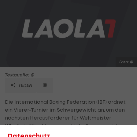
Foto: ©
Textquelle: ©
TEILEN
Die International Boxing Federation (IBF) ordnet
ein Vierer-Turnier im Schwergewicht an, um den
nächsten Herausforderer für Weltmeister
Wladimir Klitschko zu ermitteln. Europameister
Kubrat Pulew (BUL), die ehemaligen WM-
Datenschutz