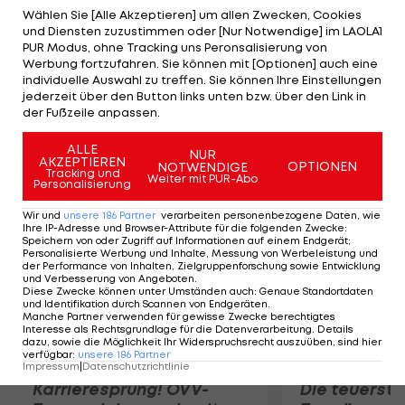
Herausforderer Nummer eins im Halbschwer- als
Wählen Sie [Alle Akzeptieren] um allen Zwecken, Cookies
und Diensten zuzustimmen oder [Nur Notwendige] im LAOLA1
auch Schwergewicht, erhielt aber nie einen WM-
PUR Modus, ohne Tracking uns Peronsalisierung von
Kampf. 1999 wurde "The Cleveland Spiderman" in
Werbung fortzufahren. Sie können mit [Optionen] auch eine
individuelle Auswahl zu treffen. Sie können Ihre Einstellungen
die World Boxing Hall of Fame aufgenommen. Das
jederzeit über den Button links unten bzw. über den Link in
Ring Magazine kürte ihn zum sechstbesten
der Fußzeile anpassen.
Halbschwergewichtler aller Zeiten.
ALLE
NUR
AKZEPTIEREN
OPTIONEN
NOTWENDIGE
Mehr zum Thema
Tracking und
Weiter mit PUR-Abo
Personalisierung
Wir und
unsere
186
Partner
verarbeiten personenbezogene Daten, wie
Ihre IP-Adresse und Browser-Attribute für die folgenden Zwecke
:
Speichern von oder Zugriff auf Informationen auf einem Endgerät;
Personalisierte Werbung und Inhalte, Messung von Werbeleistung und
der Performance von Inhalten, Zielgruppenforschung sowie Entwicklung
und Verbesserung von Angeboten
.
Diese Zwecke können unter Umständen auch
:
Genaue Standortdaten
und Identifikation durch Scannen von Endgeräten
.
Manche Partner verwenden für gewisse Zwecke berechtigtes
Interesse als Rechtsgrundlage für die Datenverarbeitung. Details
dazu, sowie die Möglichkeit Ihr Widerspruchsrecht auszuüben, sind hier
verfügbar
:
unsere
186
Partner
Impressum
|
Datenschutzrichtlinie
Karrieresprung! ÖVV-
Die teuerst