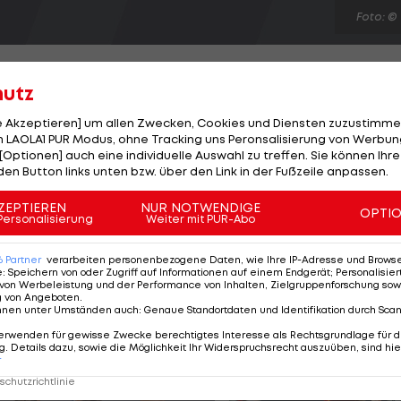
Foto: ©
hutz
le Akzeptieren] um allen Zwecken, Cookies und Diensten zuzustimme
 LAOLA1 PUR Modus, ohne Tracking uns Peronsalisierung von Werbung
tschko beenden" - der deutsche Schwergewichts-Boxer
[Optionen] auch eine individuelle Auswahl zu treffen. Sie können Ihre
 am 8. September vor Selbstvertrauen. Der 27-Jähri
den Button links unten bzw. über den Link in der Fußzeile anpassen.
ut sich bei einer Pressekonferenz am Mittwoch in Köln
ZEPTIEREN
NUR NOTWENDIGE
OPTI
ner Kampfbörse will Charr seiner Mutter eine
Personalisierung
Weiter mit PUR-Abo
WM-Krone nach WBC-Version werden im Olimpijski-
6
Partner
verarbeiten personenbezogene Daten, wie Ihre IP-Adresse und Browser-
uer erwartet.
e
:
Speichern von oder Zugriff auf Informationen auf einem Endgerät; Personalisi
von Werbeleistung und der Performance von Inhalten, Zielgruppenforschung sow
g von Angeboten
.
nnen unter Umständen auch
:
Genaue Standortdaten und Identifikation durch Sca
erwenden für gewisse Zwecke berechtigtes Interesse als Rechtsgrundlage für d
. Details dazu, sowie die Möglichkeit Ihr Widerspruchsrecht auszuüben, sind hie
r
chutzrichtlinie