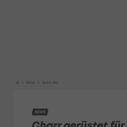
News
Sport-Mix
NEWS
Charr gerüstet für