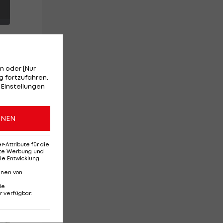
n oder [Nur
 fortzufahren.
 Einstellungen
ge
ONEN
Attribute für die
erte Werbung und
ie Entwicklung
nnen von
ie
r verfügbar
:
Red-Bull-Rückkehr?
Ten