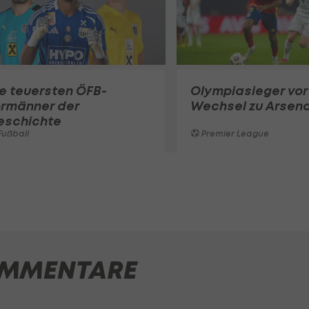
e teuersten ÖFB-
Olympiasieger vor
ormänner der
Wechsel zu Arsena
eschichte
ußball
Premier League
MMENTARE