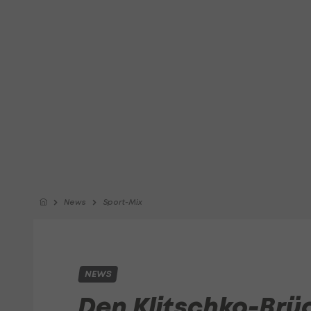
News
Sport-Mix
NEWS
Den Klitschko-Brü