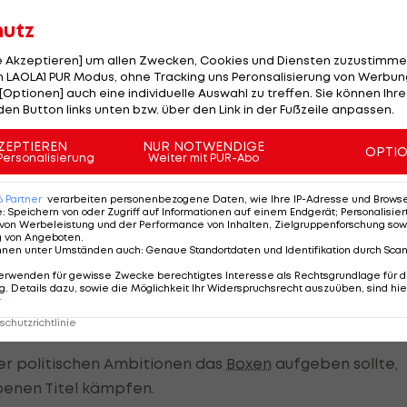
 68. Geburtstag - und zog Bilanz: "Ich habe fünf
hutz
Wladimir wäre für jeden Champion der Geschichte ein
le Akzeptieren] um allen Zwecken, Cookies und Diensten zuzustimme
rd anschauen, ist er einer der Besten aller Zeiten."
 LAOLA1 PUR Modus, ohne Tracking uns Peronsalisierung von Werbung
[Optionen] auch eine individuelle Auswahl zu treffen. Sie können Ihre
den Button links unten bzw. über den Link in der Fußzeile anpassen.
ZEPTIEREN
NUR NOTWENDIGE
OPTI
seines Schützlings. Seine ehemaligen Boxer Mike Tyso
Personalisierung
Weiter mit PUR-Abo
en Gegenspieler, mit denen sie für unvergessliche
6
Partner
verarbeiten personenbezogene Daten, wie Ihre IP-Adresse und Browser-
 groß machten. Wladimir Klitschko hat dagegen nur
e
:
Speichern von oder Zugriff auf Informationen auf einem Endgerät; Personalisi
r WM-Chance wohl vor allem die Gage reizt.
von Werbeleistung und der Performance von Inhalten, Zielgruppenforschung sow
g von Angeboten
.
nnen unter Umständen auch
:
Genaue Standortdaten und Identifikation durch Sca
 sich bisher nicht im Ring erkämpft hat, ist dennoch im
erwenden für gewisse Zwecke berechtigtes Interesse als Rechtsgrundlage für d
. Details dazu, sowie die Möglichkeit Ihr Widerspruchsrecht auszuüben, sind hie
sein vier Jahre älterer Bruder Vitali am 8. September 
r
arr.
chutzrichtlinie
er politischen Ambitionen das
Boxen
aufgeben sollte,
benen Titel kämpfen.