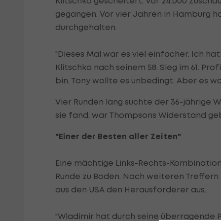
Klitschko gescheitert. Vor 24.000 Zuscha
gegangen. Vor vier Jahren in Hamburg h
durchgehalten.
"Dieses Mal war es viel einfacher. Ich h
Klitschko nach seinem 58. Sieg im 61. Prof
bin. Tony wollte es unbedingt. Aber es wa
Vier Runden lang suchte der 36-jährige W
sie fand, war Thompsons Widerstand ge
"Einer der Besten aller Zeiten"
Eine mächtige Links-Rechts-Kombination 
Runde zu Boden. Nach weiteren Treffern
aus den USA den Herausforderer aus.
"Wladimir hat durch seine überragende 