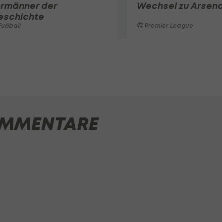
ormänner der
Wechsel zu Arsena
eschichte
ußball
Premier League
MMENTARE