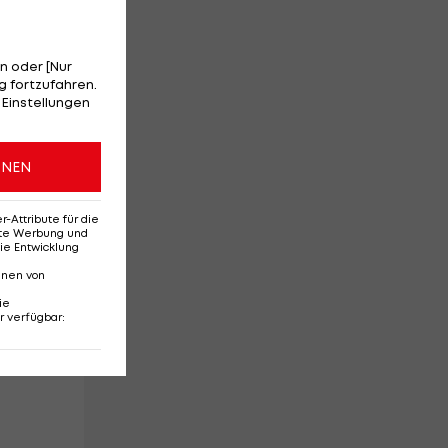
e
n oder [Nur
 fortzufahren.
 Einstellungen
ONEN
n,
Attribute für die
erte Werbung und
ie Entwicklung
nnen von
ie
r verfügbar
:
in