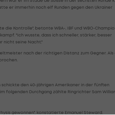
uern war er im Stade de Suisse in der sechsten Runde k.
atte er immerhin noch elf Runden gegen den Ukrainer
atte die Kontrolle", betonte WBA-, IBF und WBO-Champio
ikampf. "Ich wusste, dass ich schneller, stärker, besser
r nicht seine Nacht."
eltmeister nach der richtigen Distanz zum Gegner. Als 
brochen.
schickte den 40-jährigen Amerikaner in der fünften
 im folgenden Durchgang zählte Ringrichter Sam Willi
Physis gewonnen", konstatierte Emanuel Steward.