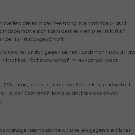
stellen, die er in der Weltrangliste vorfindet - auch
hompson hatte sich nach dem ersten Duell mit fünf
er der IBF zurückgekämpft.
hisora in London gegen seinen Landsmann David Hay
ür Klitschkos nächsten Kampf im November oder
e (Wladimir) sind schon an den Klitschkos gescheitert.
wer ist der Stärkste?", lautete deshalb der etwas
.
os Manager Bernd Bönte an Duellen gegen die bisher