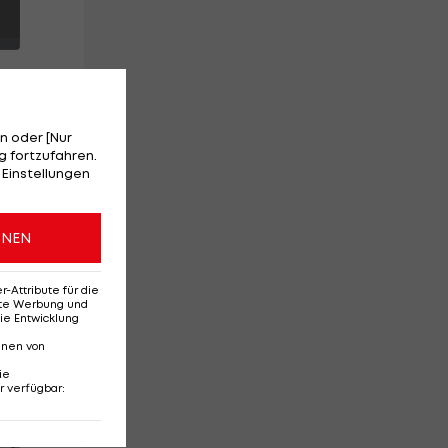
n oder [Nur
 fortzufahren.
f
 Einstellungen
ONEN
Attribute für die
erte Werbung und
ie Entwicklung
nnen von
ie
r verfügbar
:
Red-Bull-Rückkehr?
Ten