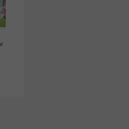
Das sagt Christoph
Se
Freund
Da
Ba
l
Deutsche Bundesliga
Te
3
3