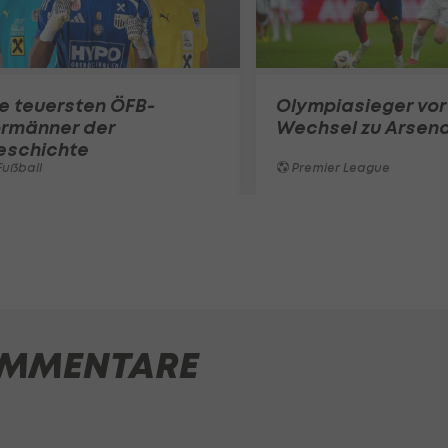
e teuersten ÖFB-
Olympiasieger vor
ormänner der
Wechsel zu Arsena
eschichte
ußball
Premier League
MMENTARE