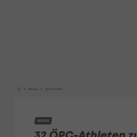
News
Sport-Mix
NEWS
32 ÖPC-Athleten z