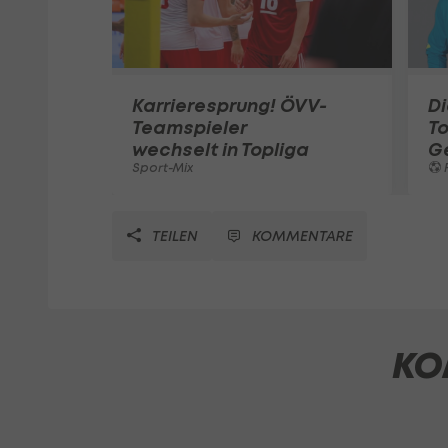
Karrieresprung! ÖVV-
Di
Teamspieler
T
wechselt in Topliga
G
Sport-Mix
F
TEILEN
KOMMENTARE
KO