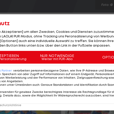
Foto: ©
hutz
le Akzeptieren] um allen Zwecken, Cookies und Diensten zuzustimme
 LAOLA1 PUR Modus, ohne Tracking uns Peronsalisierung von Werbung
[Optionen] auch eine individuelle Auswahl zu treffen. Sie können Ihre
tee (ÖPC) entsendet 27 Männer und fünf Frauen zu de
den Button links unten bzw. über den Link in der Fußzeile anpassen.
. bis 9.9.). Zu den Routiniers wie Wolfgang Schattauer
athletik) oder Martin Legner (Tennis) gesellen sich auc
ZEPTIEREN
NUR NOTWENDIGE
OPTI
Personalisierung
Weiter mit PUR-Abo
 sind. "Medaillenlos werden wir nicht bleiben, davon bi
alter Pfaller.
6
Partner
verarbeiten personenbezogene Daten, wie Ihre IP-Adresse und Browser-
e
:
Speichern von oder Zugriff auf Informationen auf einem Endgerät; Personalisi
von Werbeleistung und der Performance von Inhalten, Zielgruppenforschung sow
g von Angeboten
.
nnen unter Umständen auch
:
Genaue Standortdaten und Identifikation durch Sca
erwenden für gewisse Zwecke berechtigtes Interesse als Rechtsgrundlage für d
. Details dazu, sowie die Möglichkeit Ihr Widerspruchsrecht auszuüben, sind hie
r
chutzrichtlinie