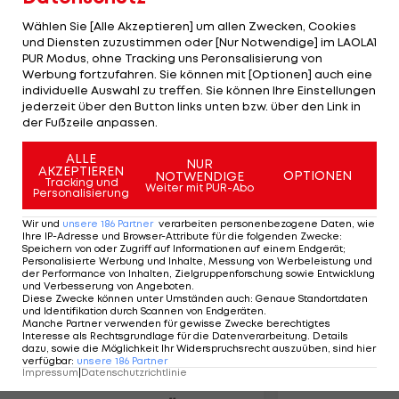
AG Kopenhagen war Pleite gegangen. Paris St.
Wählen Sie [Alle Akzeptieren] um allen Zwecken, Cookies
Germain war bis vor kurzem unter dem Namen
und Diensten zuzustimmen oder [Nur Notwendige] im LAOLA1
Paris Handball bekannt, wurde nach dem Verkauf
PUR Modus, ohne Tracking uns Peronsalisierung von
Werbung fortzufahren. Sie können mit [Optionen] auch eine
an die Investorengruppe Qatar Sports
individuelle Auswahl zu treffen. Sie können Ihre Einstellungen
Investments (QSI) aber umbenannt. QSI führt
jederzeit über den Button links unten bzw. über den Link in
der Fußzeile anpassen.
bereits seit zwei Jahren den Pariser Fußball-
Erstligisten.
ALLE
NUR
AKZEPTIEREN
OPTIONEN
NOTWENDIGE
Tracking und
Weiter mit PUR-Abo
Personalisierung
Mehr zum Thema
Wir und
unsere
186
Partner
verarbeiten personenbezogene Daten, wie
Ihre IP-Adresse und Browser-Attribute für die folgenden Zwecke
:
Speichern von oder Zugriff auf Informationen auf einem Endgerät;
Personalisierte Werbung und Inhalte, Messung von Werbeleistung und
der Performance von Inhalten, Zielgruppenforschung sowie Entwicklung
und Verbesserung von Angeboten
.
Diese Zwecke können unter Umständen auch
:
Genaue Standortdaten
und Identifikation durch Scannen von Endgeräten
.
Manche Partner verwenden für gewisse Zwecke berechtigtes
Interesse als Rechtsgrundlage für die Datenverarbeitung. Details
dazu, sowie die Möglichkeit Ihr Widerspruchsrecht auszuüben, sind hier
verfügbar
:
unsere
186
Partner
Impressum
|
Datenschutzrichtlinie