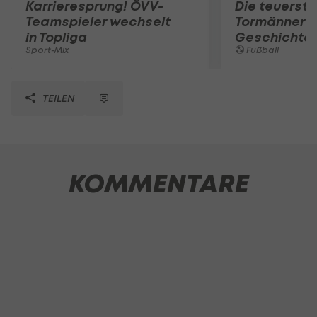
Karrieresprung! ÖVV-
Die teuerst
Teamspieler wechselt
Tormänner d
in Topliga
Geschichte
Sport-Mix
Fußball
TEILEN
KOMMENTARE