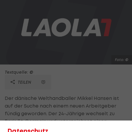
Foto: ©
Textquelle: ©
TEILEN
Der dänische Welthandballer Mikkel Hansen ist
auf der Suche nach einem neuen Arbeitgeber
fündig geworden. Der 24-Jährige wechselt zu
Paris St. Germain und unterzeichnet einen
Vierjahresvertrag. Hansens früherer Arbeitgeber
Datenschutz