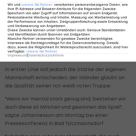
Russland auswärts nur mit zwei Toren verloren und
Wir und
unsere
186
Partner
verarbeiten personenbezogene Daten, wie
Ihre IP-Adresse und Browser-Attribute für die folgenden Zwecke
:
die vergangenen zwei Partien nicht so schlecht
Speichern von oder Zugriff auf Informationen auf einem Endgerät;
Personalisierte Werbung und Inhalte, Messung von Werbeleistung und
gespielt", beschrieb Johannesson den Gegner,
der Performance von Inhalten, Zielgruppenforschung sowie Entwicklung
eine Mischung aus in Polen, Spanien und
und Verbesserung von Angeboten
.
Diese Zwecke können unter Umständen auch
:
Genaue Standortdaten
Frankreich engagierten Legionären und
und Identifikation durch Scannen von Endgeräten
.
Manche Partner verwenden für gewisse Zwecke berechtigtes
zahlreichen jungen Akteuren.
Interesse als Rechtsgrundlage für die Datenverarbeitung. Details
dazu, sowie die Möglichkeit Ihr Widerspruchsrecht auszuüben, sind hier
verfügbar
:
unsere
186
Partner
Mit breiter Brust
Impressum
|
Datenschutzrichtlinie
In erster Linie soll jedoch die Stärke der eigenen
Mannschaft entscheiden, der Isländer glaubt an
die Qualität seiner rot-weiß-roten Truppe:
"Wenn wir mental stark genug sind, bestehen wir
auch diese 60 Minuten und gewinnen das Spiel",
sagte Johannesson am Montag bei einer
Pressekonferenz in Bad Tatzmannsdorf.