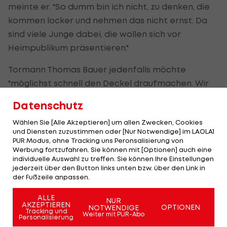
meinte er. "So dumm bin ich nicht, zu denken, die
kommen locker und nehmen das nicht ernst. Da
sind viele Junge dabei, die wollen sich vor
Heimpublikum präsentieren."
Tormann Thomas Bauer jedenfalls möchte
"möglichst schnell den Deckel draufmachen. Wir
wollen in Bosnien ohne Wenn und Aber gewinnen."
Datenschutz
Oft beobachtet
Wählen Sie [Alle Akzeptieren] um allen Zwecken, Cookies
und Diensten zuzustimmen oder [Nur Notwendige] im LAOLA1
Im Heim-Hinspiel im November des Vorjahres
PUR Modus, ohne Tracking uns Peronsalisierung von
Werbung fortzufahren. Sie können mit [Optionen] auch eine
diktierte Österreich beim 35:24 das Geschehen
individuelle Auswahl zu treffen. Sie können Ihre Einstellungen
nach Belieben, überrollte die Gäste gerade zu
jederzeit über den Button links unten bzw. über den Link in
der Fußzeile anpassen.
Beginn. Vergleiche seien aber nicht statthaft.
ALLE
NUR
"Das war eine andere Mannschaft, sie haben
AKZEPTIEREN
OPTIONEN
NOTWENDIGE
Tracking und
Weiter mit PUR-Abo
seitdem einiges geändert. Sie haben gegen
Personalisierung