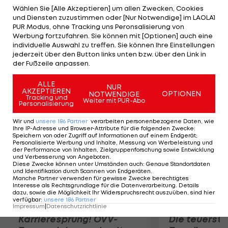
und steht unabhängig vom Ausgang des EM-
Wählen Sie [Alle Akzeptieren] um allen Zwecken, Cookies
und Diensten zuzustimmen oder [Nur Notwendige] im LAOLA1
Qualifikationsspiels gegen Russland in Innsbruck
PUR Modus, ohne Tracking uns Peronsalisierung von
zumindest als bester Gruppendritter fest. Damit
Werbung fortzufahren. Sie können mit [Optionen] auch eine
individuelle Auswahl zu treffen. Sie können Ihre Einstellungen
nimmt die ÖHB-Auswahl nach der Heim-EM 2010
jederzeit über den Button links unten bzw. über den Link in
auch an der Endrunde im kommenden Jahr in
der Fußzeile anpassen.
Dänemark (12. bis 26. Jänner) teil.
ALLE
NUR
AKZEPTIEREN
OPTIONEN
NOTWENDIGE
Mehr zum Thema
Tracking und
Weiter mit PUR-Abo
Personalisierung
Wir und
unsere
186
Partner
verarbeiten personenbezogene Daten, wie
Ihre IP-Adresse und Browser-Attribute für die folgenden Zwecke
:
Speichern von oder Zugriff auf Informationen auf einem Endgerät;
Personalisierte Werbung und Inhalte, Messung von Werbeleistung und
der Performance von Inhalten, Zielgruppenforschung sowie Entwicklung
und Verbesserung von Angeboten
.
Diese Zwecke können unter Umständen auch
:
Genaue Standortdaten
und Identifikation durch Scannen von Endgeräten
.
Manche Partner verwenden für gewisse Zwecke berechtigtes
Interesse als Rechtsgrundlage für die Datenverarbeitung. Details
dazu, sowie die Möglichkeit Ihr Widerspruchsrecht auszuüben, sind hier
verfügbar
:
unsere
186
Partner
Impressum
|
Datenschutzrichtlinie
Karrieresprung! ÖVV-
Die teuerst