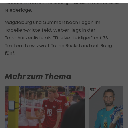
Tabellenzweiten Flensburg-Handewitt eine 30:33-
Niederlage.
Magdeburg und Gummersbach liegen im
Tabellen-Mittelfeld. Weber liegt in der
Torschützenliste als "Titelverteidiger" mit 73
Treffern bzw. zwölf Toren Rückstand auf Rang
fünf.
Mehr zum Thema