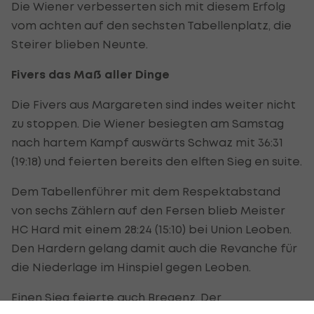
Die Wiener verbesserten sich mit diesem Erfolg
vom achten auf den sechsten Tabellenplatz, die
Steirer blieben Neunte.
Fivers das Maß aller Dinge
Die Fivers aus Margareten sind indes weiter nicht
zu stoppen. Die Wiener besiegten am Samstag
nach hartem Kampf auswärts Schwaz mit 36:31
(19:18) und feierten bereits den elften Sieg en suite.
Dem Tabellenführer mit dem Respektabstand
von sechs Zählern auf den Fersen blieb Meister
HC Hard mit einem 28:24 (15:10) bei Union Leoben.
Den Hardern gelang damit auch die Revanche für
die Niederlage im Hinspiel gegen Leoben.
Einen Sieg feierte auch Bregenz. Der