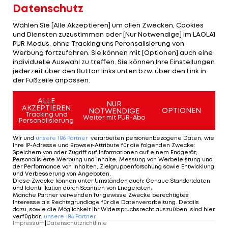
drittplatzierte Vize-Meister holte zu Hause einen
Datenschutz
hauchdünnen 31:30 (17:14)-Erfolg. Da Krems in Linz
Wählen Sie [Alle Akzeptieren] um allen Zwecken, Cookies
mit 30:35 verlor, klafft zwischen den
und Diensten zuzustimmen oder [Nur Notwendige] im LAOLA1
viertplatzierten Wachauern und Bregenz nun auch
PUR Modus, ohne Tracking uns Peronsalisierung von
Werbung fortzufahren. Sie können mit [Optionen] auch eine
schon eine Drei-Punkte-Lücke.
individuelle Auswahl zu treffen. Sie können Ihre Einstellungen
jederzeit über den Button links unten bzw. über den Link in
Teamspieler in Trefferlaune
der Fußzeile anpassen.
Vor der Liga-Fortsetzung am 13./14. November mit
ALLE
NUR
AKZEPTIEREN
OPTIONEN
NOTWENDIGE
der 12. Runde geht es für die ÖHB-Männer in die
Tracking und
Weiter mit PUR-Abo
Personalisierung
WM-Qualifikation
.
Wir und
unsere
186
Partner
verarbeiten personenbezogene Daten, wie
Ihre IP-Adresse und Browser-Attribute für die folgenden Zwecke
:
Die beiden Team-Flügel Robert Weber und
Raul
Speichern von oder Zugriff auf Informationen auf einem Endgerät;
Personalisierte Werbung und Inhalte, Messung von Werbeleistung und
Santos erzielten am Wochenende für ihre Clubs in
der Performance von Inhalten, Zielgruppenforschung sowie Entwicklung
und Verbesserung von Angeboten
.
der deutschen Bundesliga jeweils sechs Treffer.
Diese Zwecke können unter Umständen auch
:
Genaue Standortdaten
und Identifikation durch Scannen von Endgeräten
.
Während Santos Gummersbach damit zu einem
Manche Partner verwenden für gewisse Zwecke berechtigtes
Interesse als Rechtsgrundlage für die Datenverarbeitung. Details
31:27-Heimsieg gegen Göppingen verhalf,
dazu, sowie die Möglichkeit Ihr Widerspruchsrecht auszuüben, sind hier
verfügbar
:
unsere
186
Partner
kassierte Weber mit Magdeburg beim
Impressum
|
Datenschutzrichtlinie