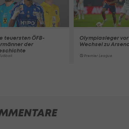
e teuersten ÖFB-
Olympiasieger vor
ormänner der
Wechsel zu Arsena
eschichte
ußball
Premier League
MMENTARE