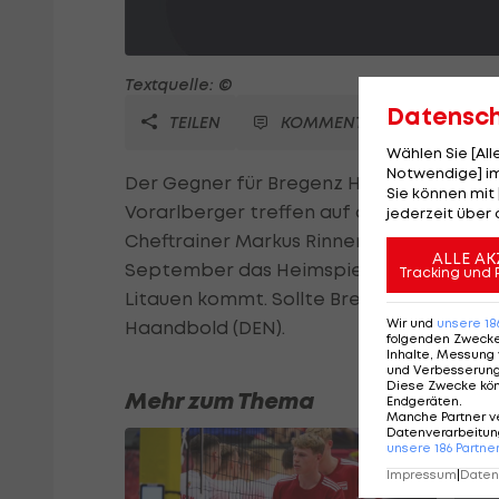
Textquelle: ©
Datensc
TEILEN
KOMMENTARE
Wählen Sie [Al
Notwendige] im
Der Gegner für Bregenz Handball in der e
Sie können mit 
Vorarlberger treffen auf den litauische
jederzeit über 
Cheftrainer Markus Rinnerthaler und Ber
ALLE AK
September das Heimspiel in der Landesh
Tracking und 
Litauen kommt. Sollte Bregenz der Aufsti
Wir und
unsere
18
Haandbold (DEN).
folgenden Zweck
Inhalte, Messung 
und Verbesserun
Diese Zwecke kö
Mehr zum Thema
Endgeräten
.
Manche Partner v
Datenverarbeitung
unsere
186
Partne
Impressum
|
Datens