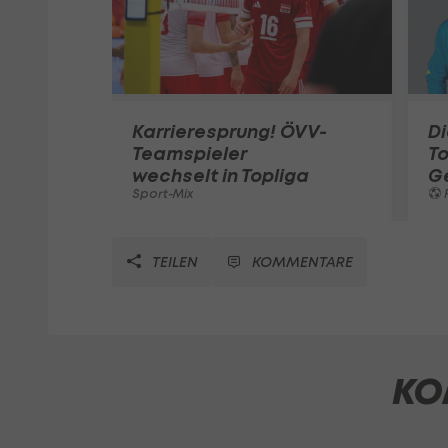
Karrieresprung! ÖVV-
Di
Teamspieler
T
wechselt in Topliga
G
Sport-Mix
F
TEILEN
KOMMENTARE
KO