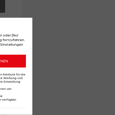
n oder [Nur
 fortzufahren.
e
 Einstellungen
ONEN
n
Attribute für die
erte Werbung und
ie Entwicklung
nnen von
ie
r verfügbar
:
Red-Bull-Rückkehr?
Ten