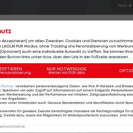
Foto: ©
hutz
le Akzeptieren] um allen Zwecken, Cookies und Diensten zuzustimme
 LAOLA1 PUR Modus, ohne Tracking uns Peronsalisierung von Werbung
rsten Qualifikationsrunde des EHF-Cups steht fest. Di
[Optionen] auch eine individuelle Auswahl zu treffen. Sie können Ihre
n Vertreter HC Dragunas Klaipeda. Das Team von Neo-
den Button links unten bzw. über den Link in der Fußzeile anpassen.
ater Robert Hedin bestreitet zunächst am 6. oder 7.
ZEPTIEREN
NUR NOTWENDIGE
OPTI
auptstadt, ehe es eine Woche später zum Rückspiel i
Personalisierung
Weiter mit PUR-Abo
eg gelingen, trifft man in der zweiten Runde auf Skjern
6
Partner
verarbeiten personenbezogene Daten, wie Ihre IP-Adresse und Browser-
e
:
Speichern von oder Zugriff auf Informationen auf einem Endgerät; Personalisi
von Werbeleistung und der Performance von Inhalten, Zielgruppenforschung sow
g von Angeboten
.
nnen unter Umständen auch
:
Genaue Standortdaten und Identifikation durch Sca
erwenden für gewisse Zwecke berechtigtes Interesse als Rechtsgrundlage für d
. Details dazu, sowie die Möglichkeit Ihr Widerspruchsrecht auszuüben, sind hie
r
chutzrichtlinie