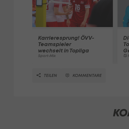
Karrieresprung! ÖVV-
Di
Teamspieler
T
wechselt in Topliga
G
Sport-Mix
F
TEILEN
KOMMENTARE
KO