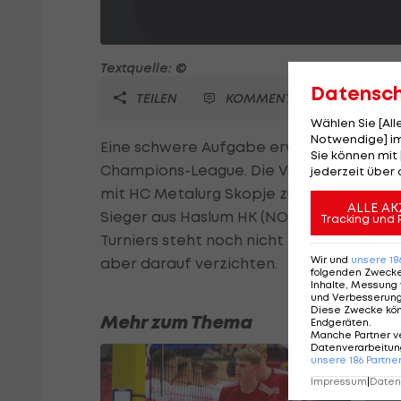
Textquelle: ©
Datensc
TEILEN
KOMMENTARE
Wählen Sie [Al
Notwendige] im
Eine schwere Aufgabe erwartet HLA-Meist
Sie können mit 
Champions-League. Die Vorarlberger b
jederzeit über 
mit HC Metalurg Skopje zu tun. Der Siege
ALLE AK
Sieger aus Haslum HK (NOR) gegen Dinamo
Tracking und 
Turniers steht noch nicht fest, Haslum 
Wir und
unsere
18
aber darauf verzichten.
folgenden Zweck
Inhalte, Messung 
und Verbesserun
Diese Zwecke kö
Mehr zum Thema
Endgeräten
.
Manche Partner v
Datenverarbeitung
unsere
186
Partne
Impressum
|
Datens