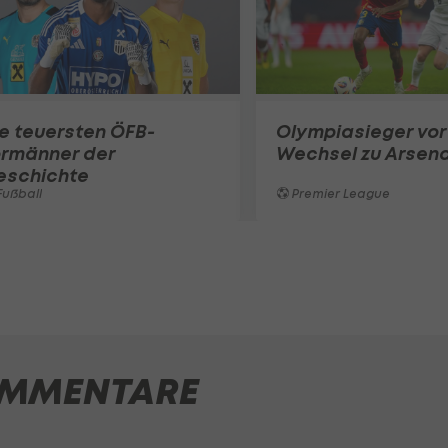
e teuersten ÖFB-
Olympiasieger vor
ormänner der
Wechsel zu Arsena
eschichte
ußball
Premier League
MMENTARE