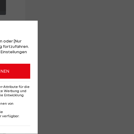
n oder [Nur
 fortzufahren.
 Einstellungen
er
en
ONEN
Attribute für die
erte Werbung und
ie Entwicklung
nnen von
ie
r verfügbar
:
Red-Bull-Rückkehr?
Ten