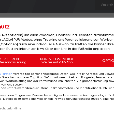
Foto: ©
hutz
le Akzeptieren] um allen Zwecken, Cookies und Diensten zuzustimme
 LAOLA1 PUR Modus, ohne Tracking uns Peronsalisierung von Werbung
er HC Hard in der Qualifikation für die Handball-
[Optionen] auch eine individuelle Auswahl zu treffen. Sie können Ihre
ekommen es zum Auftakt der Gruppe 2 am 8. Septemb
den Button links unten bzw. über den Link in der Fußzeile anpassen.
r spielt das Finale des Qualifikations-Turniers gegen d
ZEPTIEREN
NUR NOTWENDIGE
OPTI
 Poltawa (UKR). Der Standort des Qualifikations-
Personalisierung
Weiter mit PUR-Abo
hat per Los das Turnier zugesprochen bekommen, kann
6
Partner
verarbeiten personenbezogene Daten, wie Ihre IP-Adresse und Browser-
e
:
Speichern von oder Zugriff auf Informationen auf einem Endgerät; Personalisi
von Werbeleistung und der Performance von Inhalten, Zielgruppenforschung sow
g von Angeboten
.
nnen unter Umständen auch
:
Genaue Standortdaten und Identifikation durch Sca
erwenden für gewisse Zwecke berechtigtes Interesse als Rechtsgrundlage für d
. Details dazu, sowie die Möglichkeit Ihr Widerspruchsrecht auszuüben, sind hie
r
chutzrichtlinie