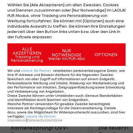
führende Spanier liegt bei der Wyndham
Wählen Sie [Alle Akzeptieren] um allen Zwecken, Cookies
und Diensten zuzustimmen oder [Nur Notwendige] im LAOLA1
Championships mit 15 unter Par auf Kurs. Einen
PUR Modus, ohne Tracking uns Peronsalisierung von
Schlag mehr benötigen die Verfolger Tim Clark
Werbung fortzufahren. Sie können mit [Optionen] auch eine
individuelle Auswahl zu treffen. Sie können Ihre Einstellungen
(RSA), Jason Dufner und Bud Cauley (-14). Nach
jederzeit über den Button links unten bzw. über den Link in
einer Unterbrechung von 2:20 Stunden rufen die
der Fußzeile anpassen.
Offiziellen die Spieler zurück ins Klubhaus.
ALLE
NUR
AKZEPTIEREN
OPTIONEN
NOTWENDIGE
Mehr zum Thema
Tracking und
Weiter mit PUR-Abo
Personalisierung
Wir und
unsere
186
Partner
verarbeiten personenbezogene Daten, wie
Ihre IP-Adresse und Browser-Attribute für die folgenden Zwecke
:
Speichern von oder Zugriff auf Informationen auf einem Endgerät;
Personalisierte Werbung und Inhalte, Messung von Werbeleistung und
der Performance von Inhalten, Zielgruppenforschung sowie Entwicklung
und Verbesserung von Angeboten
.
Diese Zwecke können unter Umständen auch
:
Genaue Standortdaten
und Identifikation durch Scannen von Endgeräten
.
Manche Partner verwenden für gewisse Zwecke berechtigtes
Interesse als Rechtsgrundlage für die Datenverarbeitung. Details
dazu, sowie die Möglichkeit Ihr Widerspruchsrecht auszuüben, sind hier
verfügbar
:
unsere
186
Partner
Impressum
|
Datenschutzrichtlinie
Karrieresprung! ÖVV-
Die teuerst