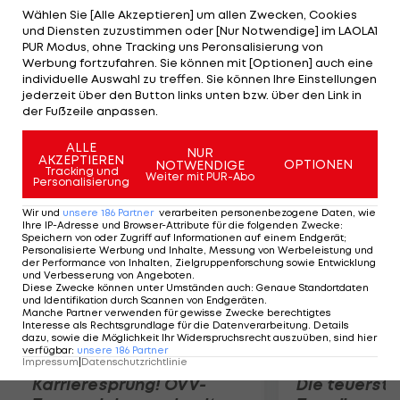
August, als er am Schlusstag auf der 16 den Ball 390
Wählen Sie [Alle Akzeptieren] um allen Zwecken, Cookies
und Diensten zuzustimmen oder [Nur Notwendige] im LAOLA1
Meter weit abschlug. An selber Stelle hatte
PUR Modus, ohne Tracking uns Peronsalisierung von
Bubba Watson mit 424 Yards die Bestmarke im
Werbung fortzufahren. Sie können mit [Optionen] auch eine
individuelle Auswahl zu treffen. Sie können Ihre Einstellungen
Vorjahr aufgestellt. Diesen übertraf der
jederzeit über den Button links unten bzw. über den Link in
österreichische Weltranglisten-27. im Firestone CC
der Fußzeile anpassen.
um zwei Yards.
ALLE
NUR
AKZEPTIEREN
OPTIONEN
NOTWENDIGE
Mehr zum Thema
Tracking und
Weiter mit PUR-Abo
Personalisierung
Wir und
unsere
186
Partner
verarbeiten personenbezogene Daten, wie
Ihre IP-Adresse und Browser-Attribute für die folgenden Zwecke
:
Speichern von oder Zugriff auf Informationen auf einem Endgerät;
Personalisierte Werbung und Inhalte, Messung von Werbeleistung und
der Performance von Inhalten, Zielgruppenforschung sowie Entwicklung
und Verbesserung von Angeboten
.
Diese Zwecke können unter Umständen auch
:
Genaue Standortdaten
und Identifikation durch Scannen von Endgeräten
.
Manche Partner verwenden für gewisse Zwecke berechtigtes
Interesse als Rechtsgrundlage für die Datenverarbeitung. Details
dazu, sowie die Möglichkeit Ihr Widerspruchsrecht auszuüben, sind hier
verfügbar
:
unsere
186
Partner
Impressum
|
Datenschutzrichtlinie
Karrieresprung! ÖVV-
Die teuerst