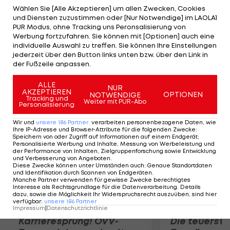
gehalten von Phil Mickelson (Phoenix Open). Die
Wählen Sie [Alle Akzeptieren] um allen Zwecken, Cookies
und Diensten zuzustimmen oder [Nur Notwendige] im LAOLA1
Konkurrenz ist gegen Bradley machtlos. Der
PUR Modus, ohne Tracking uns Peronsalisierung von
Südafrikaner Charl Schwartzel liegt als erster
Werbung fortzufahren. Sie können mit [Optionen] auch eine
individuelle Auswahl zu treffen. Sie können Ihre Einstellungen
Verfolger bereits drei Schläge zurück. Dahinter
jederzeit über den Button links unten bzw. über den Link in
folgen Ted Potter Jr., Harris English (beide USA)
der Fußzeile anpassen.
und Robert Karlsson (SWE/je 64).
ALLE
NUR
AKZEPTIEREN
OPTIONEN
NOTWENDIGE
Mehr zum Thema
Tracking und
Weiter mit PUR-Abo
Personalisierung
Wir und
unsere
186
Partner
verarbeiten personenbezogene Daten, wie
Ihre IP-Adresse und Browser-Attribute für die folgenden Zwecke
:
Speichern von oder Zugriff auf Informationen auf einem Endgerät;
Personalisierte Werbung und Inhalte, Messung von Werbeleistung und
der Performance von Inhalten, Zielgruppenforschung sowie Entwicklung
und Verbesserung von Angeboten
.
Diese Zwecke können unter Umständen auch
:
Genaue Standortdaten
und Identifikation durch Scannen von Endgeräten
.
Manche Partner verwenden für gewisse Zwecke berechtigtes
Interesse als Rechtsgrundlage für die Datenverarbeitung. Details
dazu, sowie die Möglichkeit Ihr Widerspruchsrecht auszuüben, sind hier
verfügbar
:
unsere
186
Partner
Impressum
|
Datenschutzrichtlinie
Karrieresprung! ÖVV-
Die teuerst