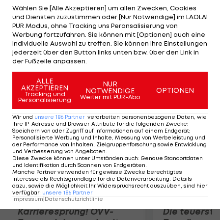
gibt der 38-Jährige gelassen zu Protokoll. Der
Wählen Sie [Alle Akzeptieren] um allen Zwecken, Cookies
und Diensten zuzustimmen oder [Nur Notwendige] im LAOLA1
amerikanische Sparten-Sender ESPN plant sogar
PUR Modus, ohne Tracking uns Peronsalisierung von
einen eigenen Kanal, der Woods auf Schritt und
Werbung fortzufahren. Sie können mit [Optionen] auch eine
individuelle Auswahl zu treffen. Sie können Ihre Einstellungen
Tritt begleitet. Das letzte Gastspiel der British
jederzeit über den Button links unten bzw. über den Link in
Open in Hoylake hatte Woods 2006 für sich
der Fußzeile anpassen.
entschieden.
ALLE
NUR
AKZEPTIEREN
OPTIONEN
NOTWENDIGE
Mehr zum Thema
Tracking und
Weiter mit PUR-Abo
Personalisierung
Wir und
unsere
186
Partner
verarbeiten personenbezogene Daten, wie
Ihre IP-Adresse und Browser-Attribute für die folgenden Zwecke
:
Speichern von oder Zugriff auf Informationen auf einem Endgerät;
Personalisierte Werbung und Inhalte, Messung von Werbeleistung und
der Performance von Inhalten, Zielgruppenforschung sowie Entwicklung
und Verbesserung von Angeboten
.
Diese Zwecke können unter Umständen auch
:
Genaue Standortdaten
und Identifikation durch Scannen von Endgeräten
.
Manche Partner verwenden für gewisse Zwecke berechtigtes
Interesse als Rechtsgrundlage für die Datenverarbeitung. Details
dazu, sowie die Möglichkeit Ihr Widerspruchsrecht auszuüben, sind hier
verfügbar
:
unsere
186
Partner
Impressum
|
Datenschutzrichtlinie
Karrieresprung! ÖVV-
Die teuerst