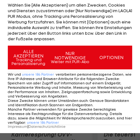
Vorsprung auf Rickie Fowler (USA/-10) in den
Wählen Sie [Alle Akzeptieren] um allen Zwecken, Cookies
und Diensten zuzustimmen oder [Nur Notwendige] im LAOLA1
Schlusstag. McIlroy glänzt mit Runden von 66, 66
PUR Modus, ohne Tracking uns Peronsalisierung von
und 68 Schlägen (zwei Eagle auf den 3
Werbung fortzufahren. Sie können mit [Optionen] auch eine
individuelle Auswahl zu treffen. Sie können Ihre Einstellungen
Schlussbahnen) und hält bei 14 unter Par. Hinter
jederzeit über den Button links unten bzw. über den Link in
Fowler teilen sich Sergio Garcia (ESP) und Dustin
der Fußzeile anpassen.
Johnson (USA) den 3. Rang (-9).
ALLE
NUR
AKZEPTIEREN
OPTIONEN
NOTWENDIGE
Mehr zum Thema
Tracking und
Weiter mit PUR-Abo
Personalisierung
Wir und
unsere
186
Partner
verarbeiten personenbezogene Daten, wie
Ihre IP-Adresse und Browser-Attribute für die folgenden Zwecke
:
Speichern von oder Zugriff auf Informationen auf einem Endgerät;
Personalisierte Werbung und Inhalte, Messung von Werbeleistung und
der Performance von Inhalten, Zielgruppenforschung sowie Entwicklung
und Verbesserung von Angeboten
.
Diese Zwecke können unter Umständen auch
:
Genaue Standortdaten
und Identifikation durch Scannen von Endgeräten
.
Manche Partner verwenden für gewisse Zwecke berechtigtes
Interesse als Rechtsgrundlage für die Datenverarbeitung. Details
dazu, sowie die Möglichkeit Ihr Widerspruchsrecht auszuüben, sind hier
verfügbar
:
unsere
186
Partner
Impressum
|
Datenschutzrichtlinie
Karrieresprung! ÖVV-
Die teuerst