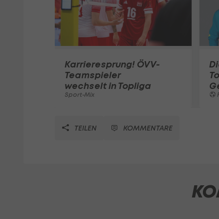
Karrieresprung! ÖVV-
Di
Teamspieler
T
wechselt in Topliga
G
Sport-Mix
F
TEILEN
KOMMENTARE
KO