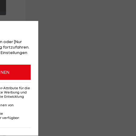
n oder [Nur
 fortzufahren.
 Einstellungen
f",
ONEN
Attribute für die
erte Werbung und
ie Entwicklung
nnen von
ie
r verfügbar
:
Red-Bull-Rückkehr?
Ten