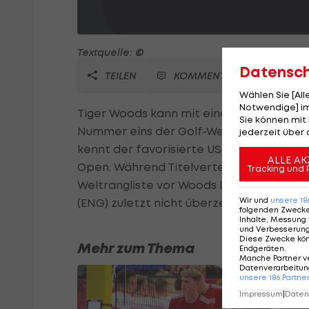
Textquelle: ©
Datensc
TEILEN
KOMMENTARE
Wählen Sie [Al
Notwendige] im
Tiger Woods kann mit einem Sieg bei de
Sie können mit 
Nummer eins der Golf-Welt werden. "Kreat
jederzeit über 
kennt der favorisierte US-Superstar das
ALLE AK
Open. Während Titelverteidiger Darren Cl
Tracking und 
Weltrangliste vor Woods liegenden Luke 
Wir und
unsere
18
(ENG) zuletzt nicht überzeugt.
folgenden Zweck
Inhalte, Messung 
und Verbesserun
Diese Zwecke kö
Mehr zum Thema
Endgeräten
.
Manche Partner v
Datenverarbeitung
unsere
186
Partne
Impressum
|
Datens