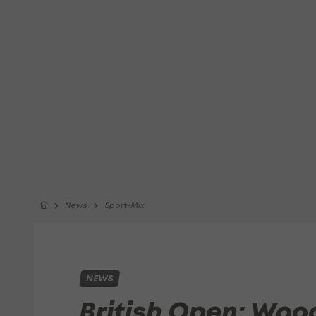
News
Sport-Mix
NEWS
British Open: Wood