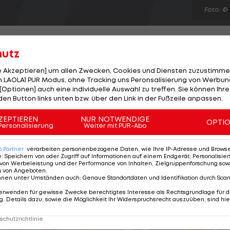
Foto: ©
hutz
le Akzeptieren] um allen Zwecken, Cookies und Diensten zuzustimme
 LAOLA1 PUR Modus, ohne Tracking uns Peronsalisierung von Werbung
n am Donnerstag beginnenden 141. British Open wieder
[Optionen] auch eine individuelle Auswahl zu treffen. Sie können Ihre
ivität bei den Schlägen ist entscheidend im Links-Gol
den Button links unten bzw. über den Link in der Fußzeile anpassen.
 Rezept zu seinem 15. Major-Sieg, dem vierte bei den
ZEPTIEREN
NUR NOTWENDIGE
OPTI
arke in einer Formkrise steckt, haben auch die in der
Personalisierung
Weiter mit PUR-Abo
Donald (ENG), Rory McIllroy (NOR) und Lee Westwood
6
Partner
verarbeiten personenbezogene Daten, wie Ihre IP-Adresse und Browser-
e
:
Speichern von oder Zugriff auf Informationen auf einem Endgerät; Personalisi
von Werbeleistung und der Performance von Inhalten, Zielgruppenforschung sow
g von Angeboten
.
nnen unter Umständen auch
:
Genaue Standortdaten und Identifikation durch Sca
erwenden für gewisse Zwecke berechtigtes Interesse als Rechtsgrundlage für d
. Details dazu, sowie die Möglichkeit Ihr Widerspruchsrecht auszuüben, sind hie
r
chutzrichtlinie