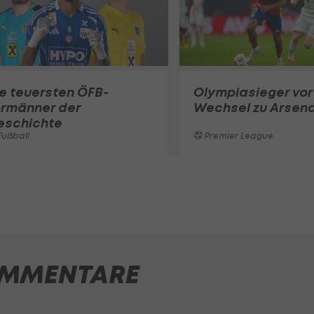
e teuersten ÖFB-
Olympiasieger vor
ormänner der
Wechsel zu Arsena
eschichte
ußball
Premier League
MMENTARE