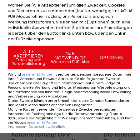
Amerikaner Brandt Snedeker. Der bisherige
Wählen Sie [Alle Akzeptieren] um allen Zwecken, Cookies
und Diensten zuzustimmen oder [Nur Notwendige] im LAOLA1
Leader Snedeker spielt eine 73er-Runde. Tiger
PUR Modus, ohne Tracking uns Peronsalisierung von
Woods hat vor der Schlussrunde 5 Schläge
Werbung fortzufahren. Sie können mit [Optionen] auch eine
individuelle Auswahl zu treffen. Sie können Ihre Einstellungen
Rückstand. Der Weltranglisten-Zweite Rory
jederzeit über den Button links unten bzw. über den Link in
McIlroy (NIR) ist mit 16 Schlägen aussichtslos ins
der Fußzeile anpassen.
Hintertreffen geraten.
ALLE
NUR
AKZEPTIEREN
OPTIONEN
NOTWENDIGE
Mehr zum Thema
Tracking und
Weiter mit PUR-Abo
Personalisierung
Wir und
unsere
186
Partner
verarbeiten personenbezogene Daten, wie
Ihre IP-Adresse und Browser-Attribute für die folgenden Zwecke
:
Speichern von oder Zugriff auf Informationen auf einem Endgerät;
Personalisierte Werbung und Inhalte, Messung von Werbeleistung und
der Performance von Inhalten, Zielgruppenforschung sowie Entwicklung
und Verbesserung von Angeboten
.
Diese Zwecke können unter Umständen auch
:
Genaue Standortdaten
und Identifikation durch Scannen von Endgeräten
.
Manche Partner verwenden für gewisse Zwecke berechtigtes
Interesse als Rechtsgrundlage für die Datenverarbeitung. Details
dazu, sowie die Möglichkeit Ihr Widerspruchsrecht auszuüben, sind hier
verfügbar
:
unsere
186
Partner
Impressum
|
Datenschutzrichtlinie
Karrieresprung! ÖVV-
Die teuerst