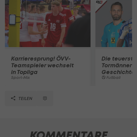
Karrieresprung! ÖVV-
Die teuerst
Teamspieler wechselt
Tormänner d
in Topliga
Geschichte
Sport-Mix
Fußball
TEILEN
KOMMENTARE