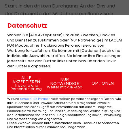
Start in den dritten Durchgang: An der Eins und
der Drei spielte der 36-Jährige ein Bogey, sein
Miene verdüsterte sich. Die Putts fielen nicht und
Datenschutz
auch sein langes Spiel war nicht so präzise wie an
Wählen Sie [Alle Akzeptieren] um allen Zwecken, Cookies
den Vortagen.
und Diensten zuzustimmen oder [Nur Notwendige] im LAOLA1
PUR Modus, ohne Tracking uns Peronsalisierung von
Kein Wutausbruch bei Woods
Werbung fortzufahren. Sie können mit [Optionen] auch eine
individuelle Auswahl zu treffen. Sie können Ihre Einstellungen
jederzeit über den Button links unten bzw. über den Link in
Mit Schimpfworten hielt sich der Kalifornier aber
der Fußzeile anpassen.
zurück, nachdem ein Wutausbruch mit
geschmacklosen Vokabeln am Vortag für reichlich
ALLE
NUR
AKZEPTIEREN
OPTIONEN
NOTWENDIGE
Wirbel in der Presse geführt hatte.
Tracking und
Weiter mit PUR-Abo
Personalisierung
Wie immer folgten der ehemaligen Nummer eins
Wir und
unsere
186
Partner
verarbeiten personenbezogene Daten, wie
Ihre IP-Adresse und Browser-Attribute für die folgenden Zwecke
:
der Welt tausende von Zuschauern über die
Speichern von oder Zugriff auf Informationen auf einem Endgerät;
Personalisierte Werbung und Inhalte, Messung von Werbeleistung und
Runde, insgesamt kamen am Samstag 37.800.
der Performance von Inhalten, Zielgruppenforschung sowie Entwicklung
und Verbesserung von Angeboten
.
Diese Zwecke können unter Umständen auch
:
Genaue Standortdaten
Wenn Woods nach der enttäuschenden Par-Runde
und Identifikation durch Scannen von Endgeräten
.