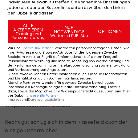
noch einen weiten Weg vor uns."
individuelle Auswahl zu treffen. Sie können Ihre Einstellungen
jederzeit über den Button links unten bzw. über den Link in
der Fußzeile anpassen.
McIlroy traf Zuschauer
ALLE
NUR
Rory McIlroy, ebenfalls Sechster, vergab eine
AKZEPTIEREN
OPTIONEN
NOTWENDIGE
Tracking und
Weiter mit PUR-Abo
bessere Platzierung auf der 15. Bahn.
Personalisierung
Wir und
unsere
186
Partner
verarbeiten personenbezogene Daten, wie
Der Nordire traf mit dem Ball nicht nur einen
Ihre IP-Adresse und Browser-Attribute für die folgenden Zwecke
:
Speichern von oder Zugriff auf Informationen auf einem Endgerät;
Zuschauer, der am Kopf behandelt werden
Personalisierte Werbung und Inhalte, Messung von Werbeleistung und
der Performance von Inhalten, Zielgruppenforschung sowie Entwicklung
musste und als Entschuldigung einen signierten
und Verbesserung von Angeboten
.
Diese Zwecke können unter Umständen auch
:
Genaue Standortdaten
Handschuh bekam, er musste auch einen
und Identifikation durch Scannen von Endgeräten
.
Manche Partner verwenden für gewisse Zwecke berechtigtes
Fehlschlag hinnehmen und kassierte ein Double
Interesse als Rechtsgrundlage für die Datenverarbeitung. Details
Bogey.
dazu, sowie die Möglichkeit Ihr Widerspruchsrecht auszuüben, sind hier
verfügbar
:
unsere
186
Partner
Impressum
|
Datenschutzrichtlinie
Trappel hielt sich wacker
Recht gut schlug sich in dem Klassefeld auch der
einzige Österreicher.