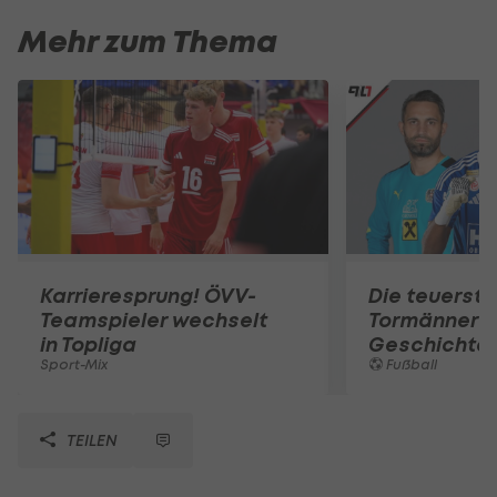
Mehr zum Thema
Karrieresprung! ÖVV-
Die teuerst
Teamspieler wechselt
Tormänner d
in Topliga
Geschichte
Sport-Mix
Fußball
TEILEN