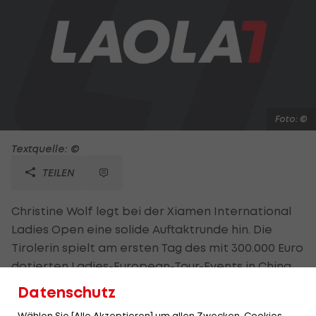
Foto: ©
Textquelle: ©
TEILEN
Christine Wolf legt bei der Xiamen International
Ladies Open eine solide Auftaktrunde hin. Die
Tirolerin spielt am ersten Tag des mit 300.000 Euro
dotierten Ladies-European-Tour-Events in China
eine 71 (-1) - vier Birdies stehen drei Bogeys
Datenschutz
gegenüber. Die 26-Jährige liegt damit auf dem
Wählen Sie [Alle Akzeptieren] um allen Zwecken, Cookies