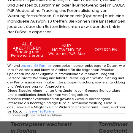
geteilten 23. Rang. Die Französin Gwladys Nocera
und Diensten zuzustimmen oder [Nur Notwendige] im LAOLA1
führt mit fünf unter Par. Ein Trio liegt mit einem
PUR Modus, ohne Tracking uns Peronsalisierung von
Werbung fortzufahren. Sie können mit [Optionen] auch eine
Schlag Rückstand auf Platz zwei. Das Turnier in
individuelle Auswahl zu treffen. Sie können Ihre Einstellungen
China ist der Beginn des fünf-wöchigen Asien-Trips
jederzeit über den Button links unten bzw. über den Link in
der Fußzeile anpassen.
von Wolf.
ALLE
NUR
Mehr zum Thema
AKZEPTIEREN
OPTIONEN
NOTWENDIGE
Tracking und
Weiter mit PUR-Abo
Personalisierung
Wir und
unsere
186
Partner
verarbeiten personenbezogene Daten, wie
Ihre IP-Adresse und Browser-Attribute für die folgenden Zwecke
:
Speichern von oder Zugriff auf Informationen auf einem Endgerät;
Personalisierte Werbung und Inhalte, Messung von Werbeleistung und
der Performance von Inhalten, Zielgruppenforschung sowie Entwicklung
und Verbesserung von Angeboten
.
Diese Zwecke können unter Umständen auch
:
Genaue Standortdaten
und Identifikation durch Scannen von Endgeräten
.
Manche Partner verwenden für gewisse Zwecke berechtigtes
Interesse als Rechtsgrundlage für die Datenverarbeitung. Details
dazu, sowie die Möglichkeit Ihr Widerspruchsrecht auszuüben, sind hier
verfügbar
:
unsere
186
Partner
Impressum
|
Datenschutzrichtlinie
Karrieresprung! ÖVV-
Die teuerst
Teamspieler wechselt
Tormänner d
in Topliga
Geschichte