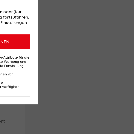
r
n oder [Nur
 fortzufahren.
 Einstellungen
ag
ONEN
Attribute für die
uf
erte Werbung und
s
ie Entwicklung
nnen von
ie
r verfügbar
:
wei
ert