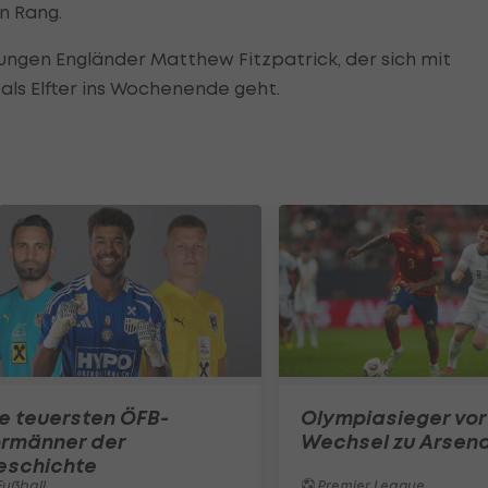
n Rang.
ungen Engländer Matthew Fitzpatrick, der sich mit
 als Elfter ins Wochenende geht.
e teuersten ÖFB-
Olympiasieger vor
ormänner der
Wechsel zu Arsena
eschichte
ußball
Premier League