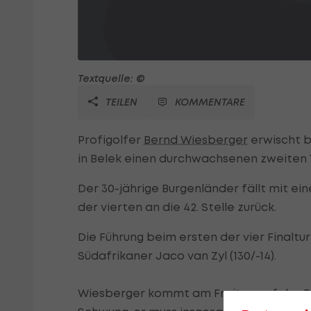
Textquelle: ©
TEILEN
KOMMENTARE
Profigolfer
Bernd Wiesberger
erwischt b
in Belek einen durchwachsenen zweiten 
Der 30-jährige Burgenländer fällt mit ei
der vierten an die 42. Stelle zurück.
Die Führung beim ersten der vier Finaltu
Südafrikaner Jaco van Zyl (130/-14).
Wiesberger kommt am Freitag auf der P