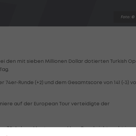
Foto: ©
ei den mit sieben Millionen Dollar dotierten Turkish O
Tag.
ner 74er-Runde (+2) und dem Gesamtscore von 141 (-3) v
rniere auf der European Tour verteidigte der
ar-72-Anlage Montgomery Maxx Royal nicht recht in