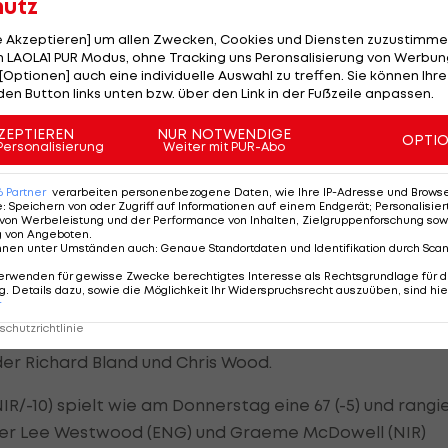
ys hinnehmen, verbuchte zwischendurch aber auch vie
hutz
le Akzeptieren] um allen Zwecken, Cookies und Diensten zuzustimme
 LAOLA1 PUR Modus, ohne Tracking uns Peronsalisierung von Werbung
[Optionen] auch eine individuelle Auswahl zu treffen. Sie können Ihre
den Button links unten bzw. über den Link in der Fußzeile anpassen.
esem Auf und Ab insgesamt weit nach hinten. Am Freit
ZEPTIEREN
NUR NOTWENDIGE
OPTI
eigt.
Personalisierung
Weiter mit PUR-Abo
6
Partner
verarbeiten personenbezogene Daten, wie Ihre IP-Adresse und Browser-
 habe nicht gut gespielt, das Glück war nicht wirklich a
e
:
Speichern von oder Zugriff auf Informationen auf einem Endgerät; Personalisi
zu verlieren, ich versuche ein super Wochenende darau
von Werbeleistung und der Performance von Inhalten, Zielgruppenforschung sow
g von Angeboten
.
nnen unter Umständen auch
:
Genaue Standortdaten und Identifikation durch Sca
erwenden für gewisse Zwecke berechtigtes Interesse als Rechtsgrundlage für d
. Details dazu, sowie die Möglichkeit Ihr Widerspruchsrecht auszuüben, sind hie
r
chutzrichtlinie
) mit insgesamt 14 unter Par Halbzeit-Leader in Belek. Z
der Richard Bland und Chris Wood.
IR/-10) spielt wie am Donnerstag eine 67 (-5) und rangi
tner Lee Westwood (ENG) und Graeme McDowell (NIR)