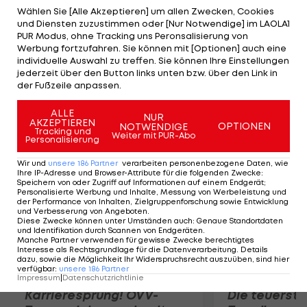
Putter zu spielen. "Ich habe hier in Schottland
Wählen Sie [Alle Akzeptieren] um allen Zwecken, Cookies
und Diensten zuzustimmen oder [Nur Notwendige] im LAOLA1
einige Putter-Varianten ausprobiert. Ich versuche
PUR Modus, ohne Tracking uns Peronsalisierung von
ein neues Gefühl auf den Greens zu bekommen",
Werbung fortzufahren. Sie können mit [Optionen] auch eine
individuelle Auswahl zu treffen. Sie können Ihre Einstellungen
erklärt der Burgenländer, der am Dienstag auf
jederzeit über den Button links unten bzw. über den Link in
dem Castle Stuart Kurs gemeinsam mit Brier eine
der Fußzeile anpassen.
Proberunde absolvierte.
ALLE
NUR
AKZEPTIEREN
OPTIONEN
NOTWENDIGE
Mehr zum Thema
Tracking und
Weiter mit PUR-Abo
Personalisierung
Wir und
unsere
186
Partner
verarbeiten personenbezogene Daten, wie
Ihre IP-Adresse und Browser-Attribute für die folgenden Zwecke
:
Speichern von oder Zugriff auf Informationen auf einem Endgerät;
Personalisierte Werbung und Inhalte, Messung von Werbeleistung und
der Performance von Inhalten, Zielgruppenforschung sowie Entwicklung
und Verbesserung von Angeboten
.
Diese Zwecke können unter Umständen auch
:
Genaue Standortdaten
und Identifikation durch Scannen von Endgeräten
.
Manche Partner verwenden für gewisse Zwecke berechtigtes
Interesse als Rechtsgrundlage für die Datenverarbeitung. Details
dazu, sowie die Möglichkeit Ihr Widerspruchsrecht auszuüben, sind hier
verfügbar
:
unsere
186
Partner
Impressum
|
Datenschutzrichtlinie
Karrieresprung! ÖVV-
Die teuerst