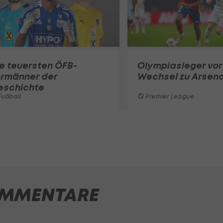
e teuersten ÖFB-
Olympiasieger vor
ormänner der
Wechsel zu Arsena
eschichte
ußball
Premier League
MMENTARE