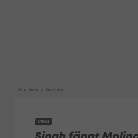
News
Sport-Mix
NEWS
Singh fängt Molin