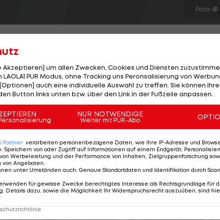
Foto: ©
hutz
le Akzeptieren] um allen Zwecken, Cookies und Diensten zuzustimme
 LAOLA1 PUR Modus, ohne Tracking uns Peronsalisierung von Werbung
rdeen wird das Klassement noch gehörig
[Optionen] auch eine individuelle Auswahl zu treffen. Sie können Ihre
ngh fängt mit der besten Runde des Tages Francesco
den Button links unten bzw. über den Link in der Fußzeile anpassen.
seinen vierten Sieg auf der European Tour. Der Inder
ZEPTIEREN
NUR NOTWENDIGE
OPTI
ur eine Par-Runde ins Klubhaus bringt. Die Entscheidun
Personalisierung
Weiter mit PUR-Abo
 drei teilen sich Alexander Noren (SWE) und Marc Warr
6
Partner
verarbeiten personenbezogene Daten, wie Ihre IP-Adresse und Browser-
e
:
Speichern von oder Zugriff auf Informationen auf einem Endgerät; Personalisi
von Werbeleistung und der Performance von Inhalten, Zielgruppenforschung sow
g von Angeboten
.
nnen unter Umständen auch
:
Genaue Standortdaten und Identifikation durch Sca
erwenden für gewisse Zwecke berechtigtes Interesse als Rechtsgrundlage für d
. Details dazu, sowie die Möglichkeit Ihr Widerspruchsrecht auszuüben, sind hie
r
chutzrichtlinie