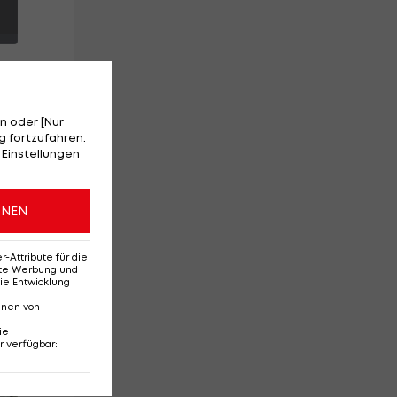
n oder [Nur
 fortzufahren.
 Einstellungen
ONEN
g
en
Attribute für die
erte Werbung und
ie Entwicklung
nnen von
ie
r verfügbar
:
Red-Bull-Rückkehr?
Ten