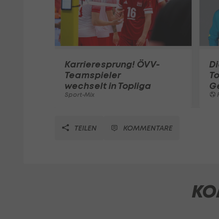
Karrieresprung! ÖVV-
Di
Teamspieler
T
wechselt in Topliga
G
Sport-Mix
F
TEILEN
KOMMENTARE
KO