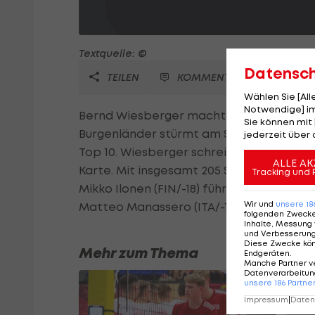
Textquelle: ©
Datensc
TEILEN
KOMMENTARE
Wählen Sie [Al
Notwendige] im
Bernd Wiesberger macht dem Moving Day
Sie können mit 
Burgenländer stürmt am Samstag mit eine
jederzeit über 
Top 10. Wiesberger schreibt auf dem Par-
ALLE AK
Karte. Mit insgesamt 205 Schlägen liegt W
Tracking und 
Mikko Ilonen (FIN/-18) führt das Feld vor 
Wir und
unsere
18
Matteo Manassero (ITA/-14) an.
folgenden Zweck
Inhalte, Messung 
und Verbesserun
Diese Zwecke kö
Mehr zum Thema
Endgeräten
.
Manche Partner v
Datenverarbeitung
unsere
186
Partne
Impressum
|
Datens