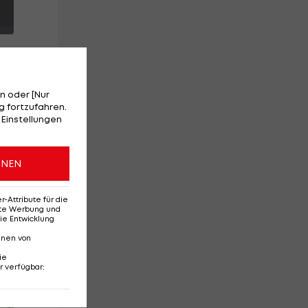
n oder [Nur
 fortzufahren.
 Einstellungen
ie
ONEN
Attribute für die
erte Werbung und
ie Entwicklung
nnen von
ie
r verfügbar
:
Red-Bull-Rückkehr?
Ten