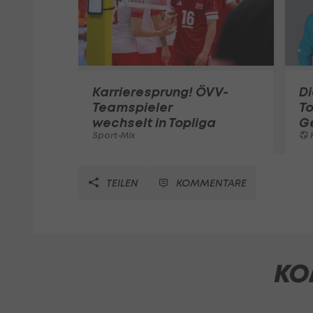
Karrieresprung! ÖVV-
Di
Teamspieler
T
wechselt in Topliga
G
Sport-Mix
F
TEILEN
KOMMENTARE
KO