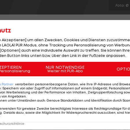
Foto: ©
hutz
le Akzeptieren] um allen Zwecken, Cookies und Diensten zuzustimme
 LAOLA1 PUR Modus, ohne Tracking uns Peronsalisierung von Werbung
 beim Nordea Masters in Stockholm alle Ehre. Der
[Optionen] auch eine individuelle Auswahl zu treffen. Sie können Ihre
r 64er-Runde (Tages-Bestwert) vom 43. Platz aus in d
den Button links unten bzw. über den Link in der Fußzeile anpassen.
72-Kurs neun Birdies bei nur einem Bogey in die Score-
ZEPTIEREN
NUR NOTWENDIGE
OPTI
iesberger mit elf unter Par auf dem geteilten 6. Platz.
Personalisierung
Weiter mit PUR-Abo
Alexander Noren (SWE/-16), Jonas Blixt (SWE/-14) und
6
Partner
verarbeiten personenbezogene Daten, wie Ihre IP-Adresse und Browser-
e
:
Speichern von oder Zugriff auf Informationen auf einem Endgerät; Personalisi
von Werbeleistung und der Performance von Inhalten, Zielgruppenforschung sow
g von Angeboten
.
nnen unter Umständen auch
:
Genaue Standortdaten und Identifikation durch Sca
erwenden für gewisse Zwecke berechtigtes Interesse als Rechtsgrundlage für d
. Details dazu, sowie die Möglichkeit Ihr Widerspruchsrecht auszuüben, sind hie
r
chutzrichtlinie