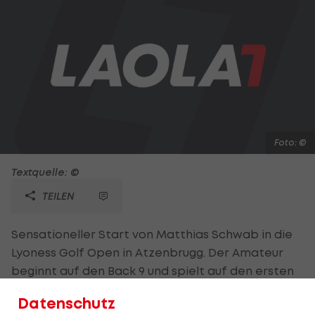
Foto: ©
Textquelle: ©
TEILEN
Sensationeller Start von Matthias Schwab in die
Lyoness Golf Open in Atzenbrugg. Der Amateur
beginnt auf den Back 9 und spielt auf den ersten
sieben Bahnen vier Birdies. Am 7. Loch legt Schwab
Datenschutz
einen Schlaggewinn nach und liegt