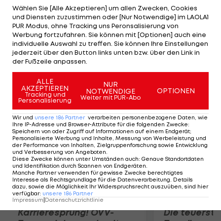
zwischenzeitlich gemeinsam mit Bernd
Wählen Sie [Alle Akzeptieren] um allen Zwecken, Cookies
und Diensten zuzustimmen oder [Nur Notwendige] im LAOLA1
Wiesbergers Flight-Partner Miguel Angel Jimenez
PUR Modus, ohne Tracking uns Peronsalisierung von
(ESP) mit -5 an dritter Stelle. Titelverteidiger
Werbung fortzufahren. Sie können mit [Optionen] auch eine
individuelle Auswahl zu treffen. Sie können Ihre Einstellungen
Wiesberger beginnt mit einem Bogey, kann dieses
jederzeit über den Button links unten bzw. über den Link in
aber mit fünf Birdies mehr als wett machen und
der Fußzeile anpassen.
notiert zum Auftakt eine 68er-Runde (-4).
ALLE
NUR
AKZEPTIEREN
OPTIONEN
NOTWENDIGE
Mehr zum Thema
Tracking und
Weiter mit PUR-Abo
Personalisierung
Wir und
unsere
186
Partner
verarbeiten personenbezogene Daten, wie
Ihre IP-Adresse und Browser-Attribute für die folgenden Zwecke
:
Speichern von oder Zugriff auf Informationen auf einem Endgerät;
Personalisierte Werbung und Inhalte, Messung von Werbeleistung und
der Performance von Inhalten, Zielgruppenforschung sowie Entwicklung
und Verbesserung von Angeboten
.
Diese Zwecke können unter Umständen auch
:
Genaue Standortdaten
und Identifikation durch Scannen von Endgeräten
.
Manche Partner verwenden für gewisse Zwecke berechtigtes
Interesse als Rechtsgrundlage für die Datenverarbeitung. Details
dazu, sowie die Möglichkeit Ihr Widerspruchsrecht auszuüben, sind hier
verfügbar
:
unsere
186
Partner
Impressum
|
Datenschutzrichtlinie
Karrieresprung! ÖVV-
Die teuerst