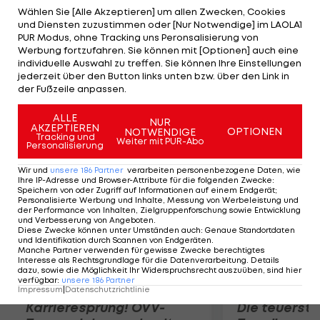
Nishizawa zu Beginn des vierten Viertels sichert
Wählen Sie [Alle Akzeptieren] um allen Zwecken, Cookies
und Diensten zuzustimmen oder [Nur Notwendige] im LAOLA1
Japan die Bronze-Medaille. Christoph Leitner, der
PUR Modus, ohne Tracking uns Peronsalisierung von
defensive Lineman der Österreicher, wird zum
Werbung fortzufahren. Sie können mit [Optionen] auch eine
individuelle Auswahl zu treffen. Sie können Ihre Einstellungen
MVP gekürt. Leitner: "Wir haben gut gespielt und
jederzeit über den Button links unten bzw. über den Link in
viel gelernt!" Im Finale besiegen die Kanadier
der Fußzeile anpassen.
Gastgeber USA 23:17.
ALLE
NUR
AKZEPTIEREN
OPTIONEN
NOTWENDIGE
Mehr zum Thema
Tracking und
Weiter mit PUR-Abo
Personalisierung
Wir und
unsere
186
Partner
verarbeiten personenbezogene Daten, wie
Ihre IP-Adresse und Browser-Attribute für die folgenden Zwecke
:
Speichern von oder Zugriff auf Informationen auf einem Endgerät;
Personalisierte Werbung und Inhalte, Messung von Werbeleistung und
der Performance von Inhalten, Zielgruppenforschung sowie Entwicklung
und Verbesserung von Angeboten
.
Diese Zwecke können unter Umständen auch
:
Genaue Standortdaten
und Identifikation durch Scannen von Endgeräten
.
Manche Partner verwenden für gewisse Zwecke berechtigtes
Interesse als Rechtsgrundlage für die Datenverarbeitung. Details
dazu, sowie die Möglichkeit Ihr Widerspruchsrecht auszuüben, sind hier
verfügbar
:
unsere
186
Partner
Impressum
|
Datenschutzrichtlinie
Karrieresprung! ÖVV-
Die teuerst