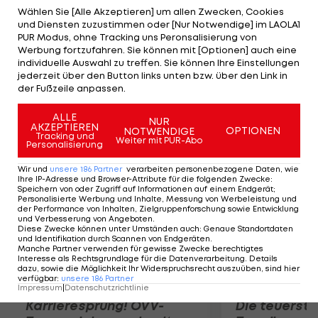
besiegelt Michael Terzer mit einem Touchdown
Wählen Sie [Alle Akzeptieren] um allen Zwecken, Cookies
und Diensten zuzustimmen oder [Nur Notwendige] im LAOLA1
den Sieg, die Defense bleibt danach standhaft
PUR Modus, ohne Tracking uns Peronsalisierung von
und lässt keine Punkte mehr zu. Im Halbfinale
Werbung fortzufahren. Sie können mit [Optionen] auch eine
individuelle Auswahl zu treffen. Sie können Ihre Einstellungen
besiegten die Österreicher Mexiko mit 54:37.
jederzeit über den Button links unten bzw. über den Link in
Damit mussten die Heimischen im gesamten
der Fußzeile anpassen.
Turnierverlauf nur eine Niederlage hinnehmen.
ALLE
NUR
AKZEPTIEREN
OPTIONEN
NOTWENDIGE
Mehr zum Thema
Tracking und
Weiter mit PUR-Abo
Personalisierung
Wir und
unsere
186
Partner
verarbeiten personenbezogene Daten, wie
Ihre IP-Adresse und Browser-Attribute für die folgenden Zwecke
:
Speichern von oder Zugriff auf Informationen auf einem Endgerät;
Personalisierte Werbung und Inhalte, Messung von Werbeleistung und
der Performance von Inhalten, Zielgruppenforschung sowie Entwicklung
und Verbesserung von Angeboten
.
Diese Zwecke können unter Umständen auch
:
Genaue Standortdaten
und Identifikation durch Scannen von Endgeräten
.
Manche Partner verwenden für gewisse Zwecke berechtigtes
Interesse als Rechtsgrundlage für die Datenverarbeitung. Details
dazu, sowie die Möglichkeit Ihr Widerspruchsrecht auszuüben, sind hier
verfügbar
:
unsere
186
Partner
Impressum
|
Datenschutzrichtlinie
Karrieresprung! ÖVV-
Die teuerst