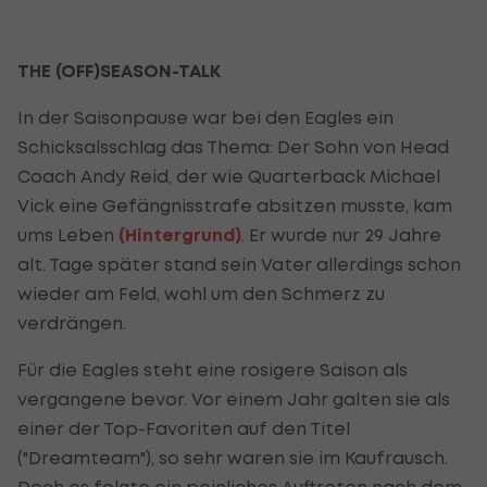
THE (OFF)SEASON-TALK
In der Saisonpause war bei den Eagles ein
Schicksalsschlag das Thema: Der Sohn von Head
Coach Andy Reid, der wie Quarterback Michael
Vick eine Gefängnisstrafe absitzen musste, kam
ums Leben
(Hintergrund)
. Er wurde nur 29 Jahre
alt. Tage später stand sein Vater allerdings schon
wieder am Feld, wohl um den Schmerz zu
verdrängen.
Für die Eagles steht eine rosigere Saison als
vergangene bevor. Vor einem Jahr galten sie als
einer der Top-Favoriten auf den Titel
("Dreamteam"), so sehr waren sie im Kaufrausch.
Doch es folgte ein peinliches Auftreten nach dem