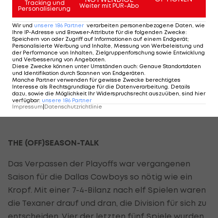
Tracking und
über die New Yorker zu stellen. Aber das war auch
Weiter mit PUR-Abo
Personalisierung
2011 so - und Vick verletzt sich eben schneller als
Wir und
unsere
186
Partner
verarbeiten personenbezogene Daten, wie
Manning. Alles ist möglich, nichts ist fix.
Ihre IP-Adresse und Browser-Attribute für die folgenden Zwecke
:
Speichern von oder Zugriff auf Informationen auf einem Endgerät;
Personalisierte Werbung und Inhalte, Messung von Werbeleistung und
Und so entscheiden sich die
NFL
-Redakteure von
der Performance von Inhalten, Zielgruppenforschung sowie Entwicklung
und Verbesserung von Angeboten
.
LAOLA1
.
Diese Zwecke können unter Umständen auch
:
Genaue Standortdaten
und Identifikation durch Scannen von Endgeräten
.
Manche Partner verwenden für gewisse Zwecke berechtigtes
Interesse als Rechtsgrundlage für die Datenverarbeitung. Details
DALLAS COWBOYS (Season 2011: 8-8)
dazu, sowie die Möglichkeit Ihr Widerspruchsrecht auszuüben, sind hier
verfügbar
:
unsere
186
Partner
Impressum
|
Datenschutzrichtlinie
THE (OFF)SEASON-TALK
Das Verpassen der Playoffs war vergangenen
Saison für die Dallas Cowboys so nötig wie ein
Kropf. Mit einer 7-4-Bilanz nach elf Spielen waren
die Texaner drauf und dran, die Division für sich zu
entscheiden. Vier der letzten fünf Spiele wurden