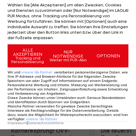
beruhigt allerdings die Eagles-Crew, es ist nichts
Wählen Sie [Alle Akzeptieren] um allen Zwecken, Cookies
und Diensten zuzustimmen oder [Nur Notwendige] im LAOLA1
gebrochen. "Ich will sicher gehen, dass er wieder
PUR Modus, ohne Tracking uns Peronsalisierung von
fit wird. Hoffentich verletzt er sich nicht erneut",
Werbung fortzufahren. Sie können mit [Optionen] auch eine
individuelle Auswahl zu treffen. Sie können Ihre Einstellungen
so Head Coach Andy Reid. Vor elf Tagen hatte sich
jederzeit über den Button links unten bzw. über den Link in
Vick im ersten Preseason-Spiel am Daumen
der Fußzeile anpassen.
verletzt.
ALLE
NUR
AKZEPTIEREN
OPTIONEN
NOTWENDIGE
Mehr zum Thema
Tracking und
Weiter mit PUR-Abo
Personalisierung
Wir und
unsere
186
Partner
verarbeiten personenbezogene Daten, wie
Ihre IP-Adresse und Browser-Attribute für die folgenden Zwecke
:
Speichern von oder Zugriff auf Informationen auf einem Endgerät;
Personalisierte Werbung und Inhalte, Messung von Werbeleistung und
der Performance von Inhalten, Zielgruppenforschung sowie Entwicklung
und Verbesserung von Angeboten
.
Diese Zwecke können unter Umständen auch
:
Genaue Standortdaten
und Identifikation durch Scannen von Endgeräten
.
Manche Partner verwenden für gewisse Zwecke berechtigtes
Interesse als Rechtsgrundlage für die Datenverarbeitung. Details
dazu, sowie die Möglichkeit Ihr Widerspruchsrecht auszuüben, sind hier
verfügbar
:
unsere
186
Partner
Impressum
|
Datenschutzrichtlinie
Karrieresprung! ÖVV-
Die teuerst