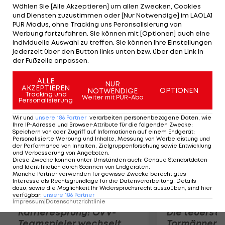
Peterson Widerstand, wird von weiteren
Wählen Sie [Alle Akzeptieren] um allen Zwecken, Cookies
und Diensten zuzustimmen oder [Nur Notwendige] im LAOLA1
Gesetzeshütern aber festgenommen. Laut
PUR Modus, ohne Tracking uns Peronsalisierung von
verschiedenen Medienberichten soll der seit
Werbung fortzufahren. Sie können mit [Optionen] auch eine
Weihnachten an seinem Kreuzbandriss-
individuelle Auswahl zu treffen. Sie können Ihre Einstellungen
jederzeit über den Button links unten bzw. über den Link in
Comeback arbeitende Star betrunken gewesen
der Fußzeile anpassen.
sein.
ALLE
NUR
AKZEPTIEREN
OPTIONEN
NOTWENDIGE
Mehr zum Thema
Tracking und
Weiter mit PUR-Abo
Personalisierung
Wir und
unsere
186
Partner
verarbeiten personenbezogene Daten, wie
Ihre IP-Adresse und Browser-Attribute für die folgenden Zwecke
:
Speichern von oder Zugriff auf Informationen auf einem Endgerät;
Personalisierte Werbung und Inhalte, Messung von Werbeleistung und
der Performance von Inhalten, Zielgruppenforschung sowie Entwicklung
und Verbesserung von Angeboten
.
Diese Zwecke können unter Umständen auch
:
Genaue Standortdaten
und Identifikation durch Scannen von Endgeräten
.
Manche Partner verwenden für gewisse Zwecke berechtigtes
Interesse als Rechtsgrundlage für die Datenverarbeitung. Details
dazu, sowie die Möglichkeit Ihr Widerspruchsrecht auszuüben, sind hier
verfügbar
:
unsere
186
Partner
Impressum
|
Datenschutzrichtlinie
Karrieresprung! ÖVV-
Die teuerst
Teamspieler wechselt
Tormänner d