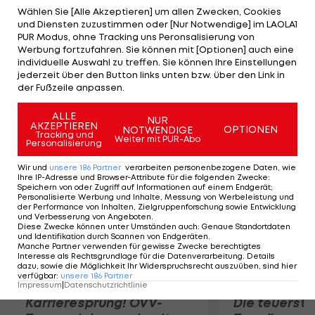
den Rooneys (Eigentümer-Familie) passieren
Wählen Sie [Alle Akzeptieren] um allen Zwecken, Cookies
und Diensten zuzustimmen oder [Nur Notwendige] im LAOLA1
konnte, seit sie mit dem Schiff von Irland nach
PUR Modus, ohne Tracking uns Peronsalisierung von
Amerika gekommen sind", sagte Art Rooney II, der
Werbung fortzufahren. Sie können mit [Optionen] auch eine
individuelle Auswahl zu treffen. Sie können Ihre Einstellungen
Sohn des Franchise-Gründers. Noll war von 1969 bis
jederzeit über den Button links unten bzw. über den Link in
1991 Head Coach der Steelers und gewann Super
der Fußzeile anpassen.
Bowl IX, X, XIII, XIV.
ALLE
NUR
AKZEPTIEREN
OPTIONEN
NOTWENDIGE
Mehr zum Thema
Tracking und
Weiter mit PUR-Abo
Personalisierung
Wir und
unsere
186
Partner
verarbeiten personenbezogene Daten, wie
Ihre IP-Adresse und Browser-Attribute für die folgenden Zwecke
:
Speichern von oder Zugriff auf Informationen auf einem Endgerät;
Personalisierte Werbung und Inhalte, Messung von Werbeleistung und
der Performance von Inhalten, Zielgruppenforschung sowie Entwicklung
und Verbesserung von Angeboten
.
Diese Zwecke können unter Umständen auch
:
Genaue Standortdaten
und Identifikation durch Scannen von Endgeräten
.
Manche Partner verwenden für gewisse Zwecke berechtigtes
Interesse als Rechtsgrundlage für die Datenverarbeitung. Details
dazu, sowie die Möglichkeit Ihr Widerspruchsrecht auszuüben, sind hier
verfügbar
:
unsere
186
Partner
Impressum
|
Datenschutzrichtlinie
Karrieresprung! ÖVV-
Die teuerst